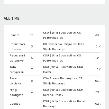
ALL TIME
CSU Ştiinţa Bucureşti vs. CS
Puncte
16
30.03.20
Politehnica Iași
Recuperari
CS Concordia Chiajna vs. CSU
3
01.06.201
ofensive
Ştiinţa Bucureşti
Recuperari
CSU Ştiinţa Bucureşti vs. CS
6
02.06.20
defensive
Politehnica Iași
Total
CSU Ştiinţa Bucureşti vs. CSU
7
18.05.201
recuperari
Galaţi
Pase
CSA Steaua București vs. CSU
8
03.05.20
decisive
Ştiinţa Bucureşti
Mingi
CSU Ştiinţa Bucureşti vs. CSM
4
09.02.20
castigate
Corona Braşov
CSU Ştiinţa Bucureşti vs. Rapid
Capace
1
02.03.20
București