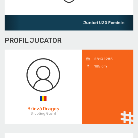
Juniori U20 Feminin
PROFIL JUCATOR
28.10.1985
185 cm
Brînză Dragoș
Shooting Guard