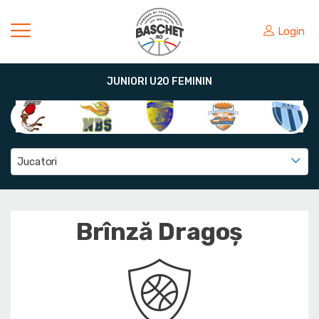
Login
JUNIORI U20 FEMININ
Jucatori
Brînză Dragoș