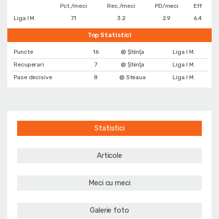
Pct./meci
Rec./meci
PD/meci
Eff
Liga I M.
7.1
3.2
2.9
6.4
Top Statistici
Puncte
16
@ Ştiinţa
Liga I M.
Recuperari
7
@ Ştiinţa
Liga I M.
Pase decisive
8
@ Steaua
Liga I M.
Statistici
Articole
Meci cu meci
Galerie foto