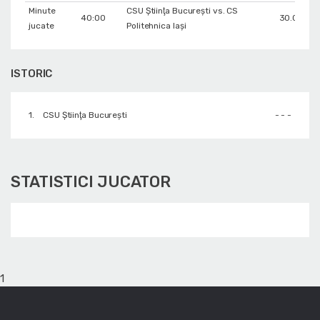
Minute
CSU Ştiinţa Bucureşti vs. CS
40:00
30.03.20
jucate
Politehnica Iași
ISTORIC
1.
CSU Ştiinţa Bucureşti
- - -
STATISTICI JUCATOR
1