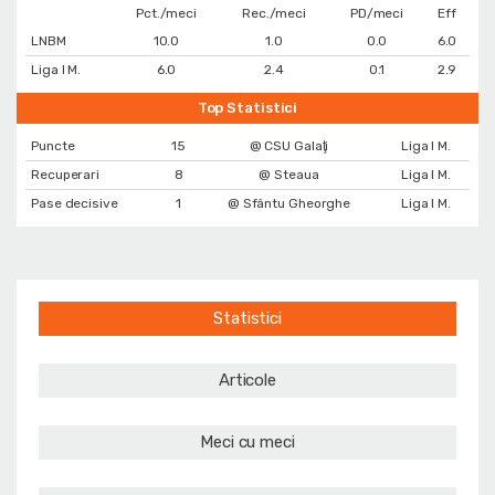
Pct./meci
Rec./meci
PD/meci
Eff
LNBM
10.0
1.0
0.0
6.0
Liga I M.
6.0
2.4
0.1
2.9
Top Statistici
Puncte
15
@ CSU Galaţi
Liga I M.
Recuperari
8
@ Steaua
Liga I M.
Pase decisive
1
@ Sfântu Gheorghe
Liga I M.
Statistici
Articole
Meci cu meci