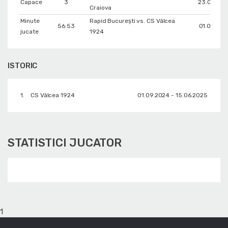
Capace
3
23.03.20
Craiova
Minute
Rapid București vs. CS Vâlcea
56:53
01.02.202
jucate
1924
ISTORIC
1.
CS Vâlcea 1924
01.09.2024 - 15.06.2025
STATISTICI JUCATOR
1