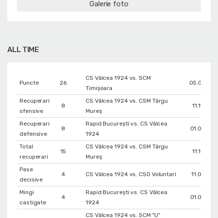
Galerie foto
ALL TIME
CS Vâlcea 1924 vs. SCM
Puncte
26
05.04.20
Timișoara
Recuperari
CS Vâlcea 1924 vs. CSM Târgu
8
11.11.202
ofensive
Mureș
Recuperari
Rapid București vs. CS Vâlcea
8
01.02.202
defensive
1924
Total
CS Vâlcea 1924 vs. CSM Târgu
15
11.11.202
recuperari
Mureș
Pase
4
CS Vâlcea 1924 vs. CSO Voluntari
11.01.202
decisive
Mingi
Rapid București vs. CS Vâlcea
4
01.02.202
castigate
1924
CS Vâlcea 1924 vs. SCM "U"