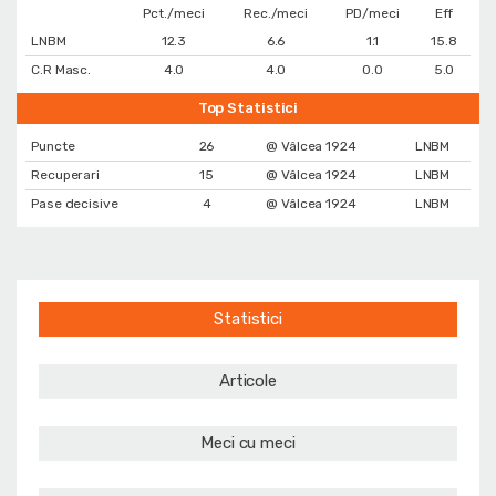
Pct./meci
Rec./meci
PD/meci
Eff
LNBM
12.3
6.6
1.1
15.8
C.R Masc.
4.0
4.0
0.0
5.0
Top Statistici
Puncte
26
@ Vâlcea 1924
LNBM
Recuperari
15
@ Vâlcea 1924
LNBM
Pase decisive
4
@ Vâlcea 1924
LNBM
Statistici
Articole
Meci cu meci