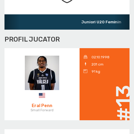
Juniori U20 Feminin
PROFIL JUCATOR
02.10.1998
201 cm
91 kg
#1
Eral Penn
Small Forward