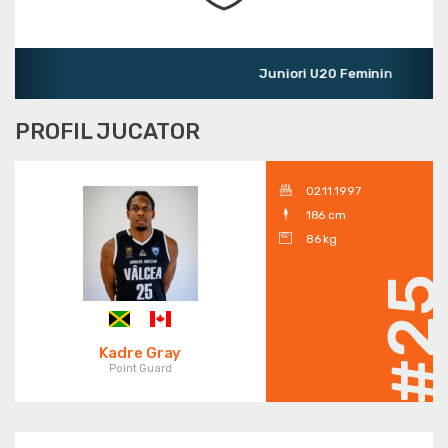
Juniori U20 Feminin
PROFIL JUCATOR
02.11.1997
186 cm
86 kg
#2
Kadre Gray
Point Guard