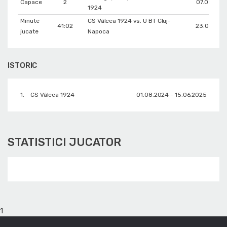
Capace
2
07.05.202
1924
Minute
CS Vâlcea 1924 vs. U BT Cluj-
41:02
23.04.202
jucate
Napoca
ISTORIC
1.
CS Vâlcea 1924
01.08.2024 - 15.06.2025
STATISTICI JUCATOR
1