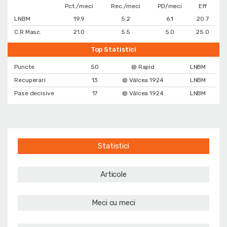
Pct./meci
Rec./meci
PD/meci
Eff
LNBM
19.9
5.2
6.1
20.7
C.R Masc.
21.0
5.5
5.0
25.0
Top Statistici
Puncte
50
@ Rapid
LNBM
Recuperari
13
@ Vâlcea 1924
LNBM
Pase decisive
17
@ Vâlcea 1924
LNBM
Statistici
Articole
Meci cu meci