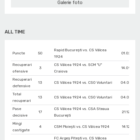
Galerie foto
ALL TIME
Rapid București vs. CS Vâlcea
Puncte
50
01.02.202
1924
Recuperari
CS Vâlcea 1924 vs. SCM "U"
3
14.09.202
ofensive
Craiova
Recuperari
13
CS Vâlcea 1924 vs. CSO Voluntari
04.06.202
defensive
Total
13
CS Vâlcea 1924 vs. CSO Voluntari
04.06.202
recuperari
Pase
CS Vâlcea 1924 vs. CSA Steaua
17
21.12.2024
decisive
București
Mingi
4
CSM Ploiești vs. CS Vâlcea 1924
14.12.202
castigate
FC Argeș Pitești vs. CS Vâlcea