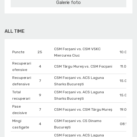
Galerie foto
ALL TIME
CSM Focșani vs. CSM VSKC
Puncte
25
10.03.20
Miercurea Ciuc
Recuperari
4
CSM Târgu Mureș vs. CSM Focșani
11.04.202
ofensive
Recuperari
CSM Focșani vs. ACS Laguna
7
15.05.20
defensive
Sharks București
Total
CSM Focșani vs. ACS Laguna
9
15.05.20
recuperari
Sharks București
Pase
7
CSM Focșani vs. CSM Târgu Mureș
19.04.20
decisive
Mingi
CSM Focșani vs. CS Dinamo
4
08.10.202
castigate
Bucureşti
CSM Focșani vs. ACS Laguna