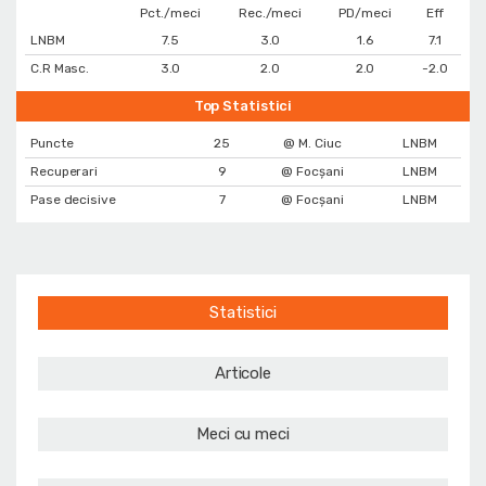
Pct./meci
Rec./meci
PD/meci
Eff
LNBM
7.5
3.0
1.6
7.1
C.R Masc.
3.0
2.0
2.0
-2.0
Top Statistici
Puncte
25
@ M. Ciuc
LNBM
Recuperari
9
@ Focșani
LNBM
Pase decisive
7
@ Focșani
LNBM
Statistici
Articole
Meci cu meci