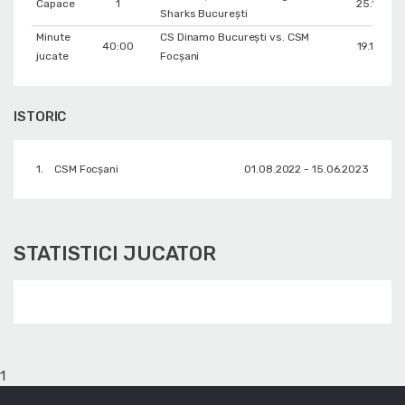
Capace
1
25.11.202
Sharks București
Minute
CS Dinamo Bucureşti vs. CSM
40:00
19.12.202
jucate
Focșani
ISTORIC
1.
CSM Focșani
01.08.2022 - 15.06.2023
STATISTICI JUCATOR
1