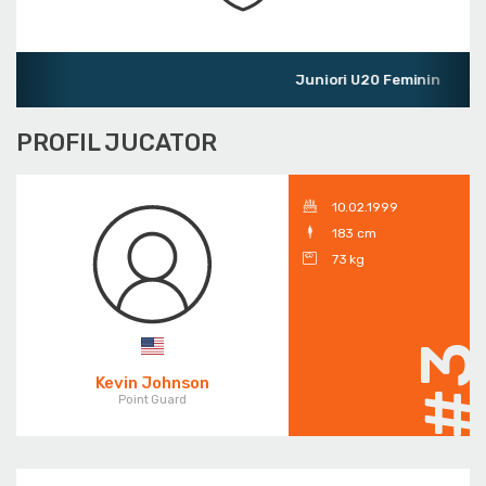
Juniori U20 Feminin
PROFIL JUCATOR
10.02.1999
183 cm
73 kg
#
Kevin Johnson
Point Guard