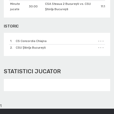
Minute
CSA Steaua 2 București vs. CSU
30:00
11.12.201
jucate
Ştiinţa Bucureşti
ISTORIC
1.
CS Concordia Chiajna
- - -
2.
CSU Ştiinţa Bucureşti
- - -
STATISTICI JUCATOR
1