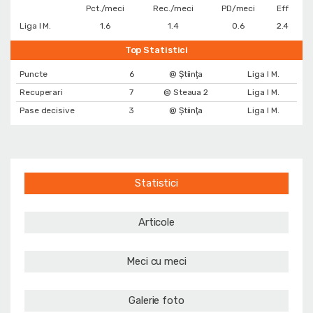
Pct./meci
Rec./meci
PD/meci
Eff
Liga I M.
1.6
1.4
0.6
2.4
Top Statistici
Puncte
6
@ Ştiinţa
Liga I M.
Recuperari
7
@ Steaua 2
Liga I M.
Pase decisive
3
@ Ştiinţa
Liga I M.
Statistici
Articole
Meci cu meci
Galerie foto