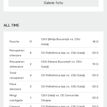
Galerie foto
ALL TIME
CSU Ştiinţa Bucureşti vs. CSU
Puncte
11
18.05.201
Galaţi
Recuperari
4
CS Politehnica Iași vs. CSU Galaţi
03.05.201
ofensive
Recuperari
CSA Steaua București vs. CSU
2
10.03.201
defensive
Galaţi
Total
6
CS Politehnica Iași vs. CSU Galaţi
03.05.201
recuperari
Pase
3
CS Politehnica Iași vs. CSU Galaţi
03.05.201
decisive
Mingi
CSU Galaţi vs. CS Concordia
1
02.05.201
castigate
Chiajna
Capace
1
CS Politehnica Iași vs. CSU Galaţi
03.05.201