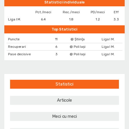
Statistici individuale
Pct./meci
Rec./meci
PD/meci
Eff
Liga I M.
6.4
1.8
1.2
3.3
Top Statistici
Puncte
11
@ Ştiinţa
Liga I M.
Recuperari
6
@ Poli Iași
Liga I M.
Pase decisive
3
@ Poli Iași
Liga I M.
Statistici
Articole
Meci cu meci