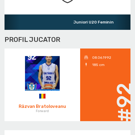
Juniori U20 Feminin
PROFIL JUCATOR
08.06.1992
185 cm
#9
Răzvan Bratoloveanu
Forward