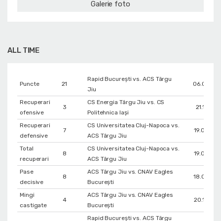
Galerie foto
ALL TIME
Rapid București vs. ACS Târgu
Puncte
21
06.04.20
Jiu
Recuperari
CS Energia Târgu Jiu vs. CS
3
21.12.201
ofensive
Politehnica Iași
Recuperari
CS Universitatea Cluj-Napoca vs.
7
19.05.201
defensive
ACS Târgu Jiu
Total
CS Universitatea Cluj-Napoca vs.
8
19.05.201
recuperari
ACS Târgu Jiu
Pase
ACS Târgu Jiu vs. CNAV Eagles
8
18.05.201
decisive
București
Mingi
ACS Târgu Jiu vs. CNAV Eagles
4
20.10.201
castigate
București
Rapid București vs. ACS Târgu