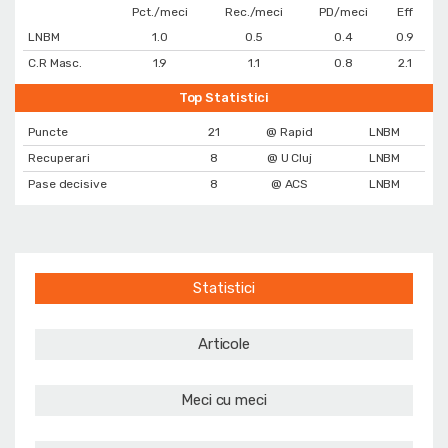
Pct./meci
Rec./meci
PD/meci
Eff
LNBM
1.0
0.5
0.4
0.9
C.R Masc.
1.9
1.1
0.8
2.1
Top Statistici
Puncte
21
@ Rapid
LNBM
Recuperari
8
@ U Cluj
LNBM
Pase decisive
8
@ ACS
LNBM
Statistici
Articole
Meci cu meci