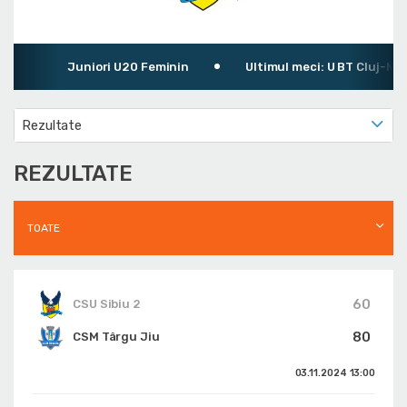
Juniori U20 Feminin
Ultimul meci: U BT Cluj-Napoca
Rezultate
REZULTATE
TOATE
60
CSU Sibiu 2
80
CSM Târgu Jiu
03.11.2024
13:00