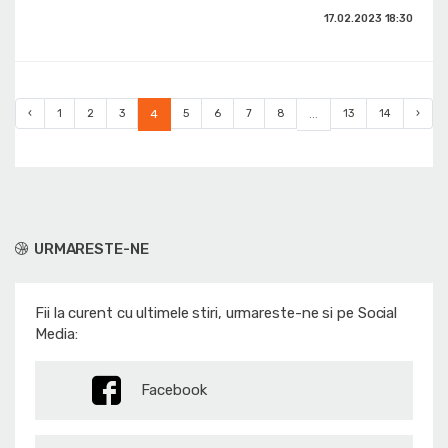
17.02.2023
18:30
‹
1
2
3
4
5
6
7
8
...
13
14
›
URMARESTE-NE
Fii la curent cu ultimele stiri, urmareste-ne si pe Social
Media:
Facebook