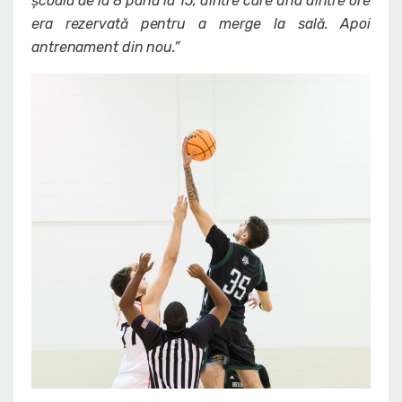
școală de la 8 până la 15, dintre care una dintre ore
era rezervată pentru a merge la sală. Apoi
antrenament din nou.”