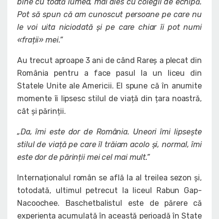
bine cu toată lumea, mai ales cu colegii de echipă.
Pot să spun că am cunoscut persoane pe care nu
le voi uita niciodată și pe care chiar îi pot numi
«frații» mei.”
Au trecut aproape 3 ani de când Rareș a plecat din
România pentru a face pasul la un liceu din
Statele Unite ale Americii. El spune că în anumite
momente îi lipsesc stilul de viață din țara noastră,
cât și părinții.
„Da, îmi este dor de România. Uneori îmi lipsește
stilul de viață pe care îl trăiam acolo și, normal, îmi
este dor de părinții mei cel mai mult.”
Internaționalul român se află la al treilea sezon și,
totodată, ultimul petrecut la liceul Rabun Gap-
Nacoochee. Baschetbalistul este de părere că
experiența acumulată în această perioadă în State