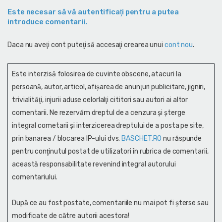
Este necesar să vă autentificaţi pentru a putea
introduce comentarii.
Daca nu aveţi cont puteţi să accesaţi crearea unui
cont nou
.
Este interzisă folosirea de cuvinte obscene, atacuri la
persoană, autor, articol, afişarea de anunţuri publicitare, jigniri,
trivialităţi, injurii aduse celorlalţi cititori sau autori ai altor
comentarii. Ne rezervăm dreptul de a cenzura și şterge
integral cometarii și interzicerea dreptului de a posta pe site,
prin banarea / blocarea IP-ului dvs.
BASCHET.RO
nu răspunde
pentru conţinutul postat de utilizatori în rubrica de comentarii,
această responsabilitate revenind integral autorului
comentariului.
După ce au fost postate, comentariile nu mai pot fi șterse sau
modificate de către autorii acestora!