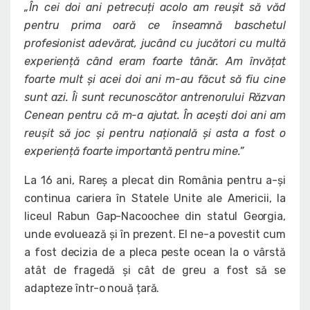
„În cei doi ani petrecuți acolo am reușit să văd
pentru prima oară ce înseamnă baschetul
profesionist adevărat, jucând cu jucători cu multă
experiență când eram foarte tânăr. Am învățat
foarte mult și acei doi ani m-au făcut să fiu cine
sunt azi. Îi sunt recunoscător antrenorului Răzvan
Cenean pentru că m-a ajutat. În acești doi ani am
reușit să joc și pentru națională și asta a fost o
experiență foarte importantă pentru mine.”
La 16 ani, Rareș a plecat din România pentru a-și
continua cariera în Statele Unite ale Americii, la
liceul Rabun Gap-Nacoochee din statul Georgia,
unde evoluează și în prezent. El ne-a povestit cum
a fost decizia de a pleca peste ocean la o vârstă
atât de fragedă și cât de greu a fost să se
adapteze într-o nouă țară.