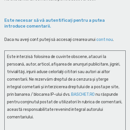
Este necesar să vă autentificaţi pentru a putea
introduce comentarii.
Daca nu aveţi cont puteţi să accesaţi crearea unui
cont nou
.
Este interzisă folosirea de cuvinte obscene, atacuri la
persoană, autor, articol, afişarea de anunţuri publicitare, jigniri,
trivialităţi, injurii aduse celorlalţi cititori sau autori ai altor
comentarii. Ne rezervăm dreptul de a cenzura și şterge
integral cometarii și interzicerea dreptului de a posta pe site,
prin banarea / blocarea IP-ului dvs.
BASCHET.RO
nu răspunde
pentru conţinutul postat de utilizatori în rubrica de comentarii,
această responsabilitate revenind integral autorului
comentariului.