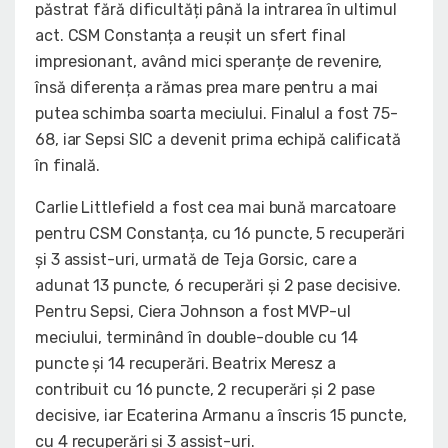
păstrat fără dificultăți până la intrarea în ultimul
act. CSM Constanța a reușit un sfert final
impresionant, având mici speranțe de revenire,
însă diferența a rămas prea mare pentru a mai
putea schimba soarta meciului. Finalul a fost 75-
68, iar Sepsi SIC a devenit prima echipă calificată
în finală.
Carlie Littlefield a fost cea mai bună marcatoare
pentru CSM Constanța, cu 16 puncte, 5 recuperări
și 3 assist-uri, urmată de Teja Gorsic, care a
adunat 13 puncte, 6 recuperări și 2 pase decisive.
Pentru Sepsi, Ciera Johnson a fost MVP-ul
meciului, terminând în double-double cu 14
puncte și 14 recuperări. Beatrix Meresz a
contribuit cu 16 puncte, 2 recuperări și 2 pase
decisive, iar Ecaterina Armanu a înscris 15 puncte,
cu 4 recuperări și 3 assist-uri.