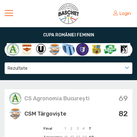
Login
CUPA ROMÂNIEI FEMININ
Rezultate
69
CS Agronomia București
82
CSM Târgoviște
Final
1
2
3
4
T