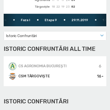
Agronomia
11
17
17
24
69
Târgoviște
18
22
19
23
82
Faza I
Etapa 9
29.11.2019
17:00
Istoric Confruntări
ISTORIC CONFRUNTĂRI ALL TIME
6
CS AGRONOMIA BUCUREȘTI
16
CSM TÂRGOVIȘTE
ISTORIC CONFRUNTĂRI