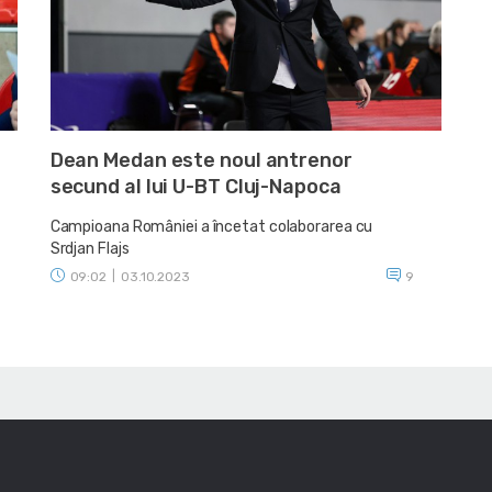
Dean Medan este noul antrenor
secund al lui U-BT Cluj-Napoca
Campioana României a încetat colaborarea cu
Srdjan Flajs
09:02
|
03.10.2023
9