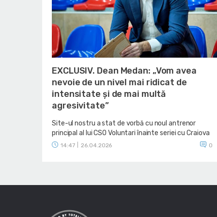
EXCLUSIV. Dean Medan: „Vom avea
nevoie de un nivel mai ridicat de
intensitate și de mai multă
agresivitate”
Site-ul nostru a stat de vorbă cu noul antrenor
principal al lui CSO Voluntari înainte seriei cu Craiova
14:47
|
26.04.2026
0