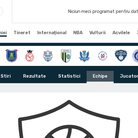
Niciun meci programat pentru dat
iei
Tineret
Internațional
NBA
Vulturii
Acvilele
Stiri
Rezultate
Statistici
Echipe
Jucator