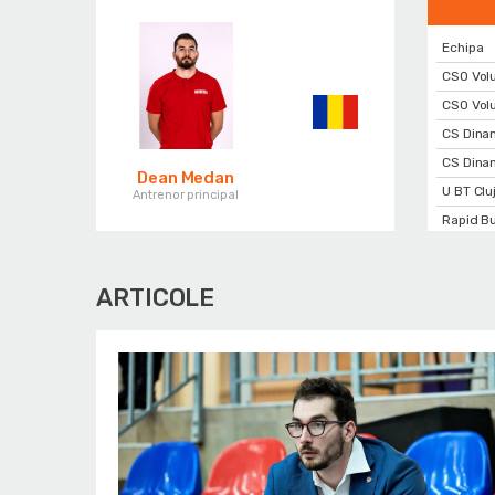
Echipa
CSO Volu
CSO Volu
CS Dina
CS Dina
Dean Medan
U BT Cl
Antrenor principal
Rapid Bu
ARTICOLE