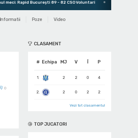
apid București 89 - 82 CSO Voluntari
Antrenor: Daniel Jans
Informatii
Poze
Video
CLASAMENT
#
Echipa
MJ
V
Î
P
1.
2
2
0
4
0
2.
2
0
2
2
Vezi tot clasamentul
TOP JUCATORI