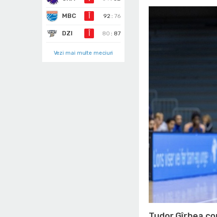
MBC
Î
92
:
76
DZI
Î
80
:
87
Vezi mai multe meciuri
Tudor Gîrbea co