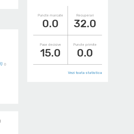
Puncte marcate
Recuperari
0.0
32.0
Pase decisive
Puncte primite
15.0
0.0
0
Vezi toata statistica
u