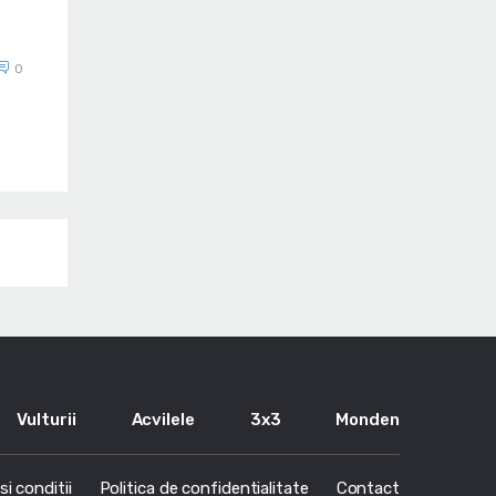
ă
0
Vulturii
Acvilele
3x3
Monden
i conditii
Politica de confidentialitate
Contact