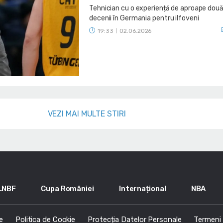
Tehnician cu o experiență de aproape dou
decenii în Germania pentru ilfoveni
19:33
02.06.2026
|
VEZI MAI MULTE STIRI
LNBF
Cupa României
Internațional
NBA
e
Politica de Cookie
Protecția Datelor Personale
Termeni s