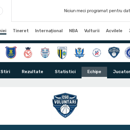
Niciun meci programat pentru dat
iei
Tineret
Internațional
NBA
Vulturii
Acvilele
Stiri
Rezultate
Statistici
Echipe
Jucator