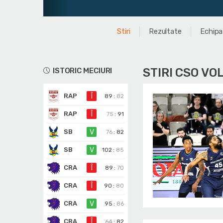
Stiri
Rezultate
Echipa
STIRI CSO VO
ISTORIC MECIURI
RAP
Î
89
:
82
RAP
Î
75
:
91
SB
V
76
:
82
SB
V
102
:
85
CRA
Î
89
:
70
CRA
Î
90
:
80
CRA
V
95
:
86
CRA
Î
64
:
82