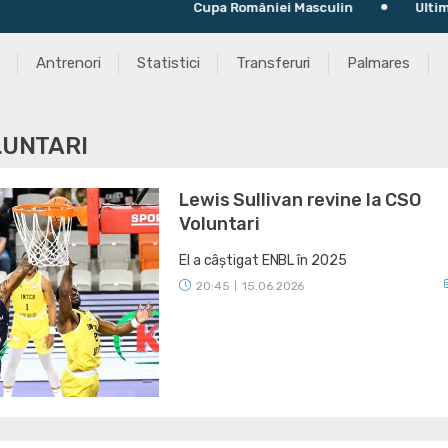
Cupa României Masculin
Ultimul meci: R
Antrenori
Statistici
Transferuri
Palmares
LUNTARI
Lewis Sullivan revine la CSO
Voluntari
El a câștigat ENBL în 2025
20:45
15.06.2026
|