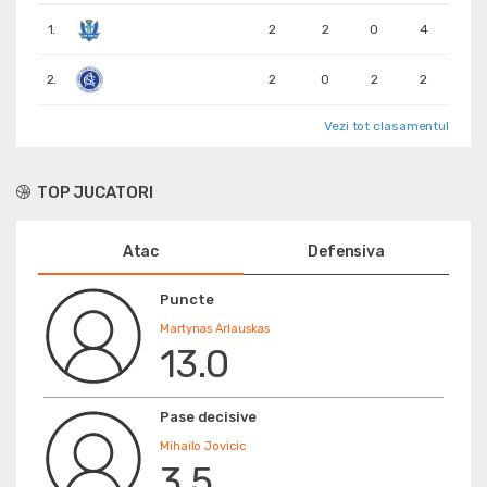
1.
2
2
0
4
2.
2
0
2
2
Vezi tot clasamentul
TOP JUCATORI
Atac
Defensiva
Puncte
Martynas Arlauskas
13.0
Pase decisive
Mihailo Jovicic
3.5