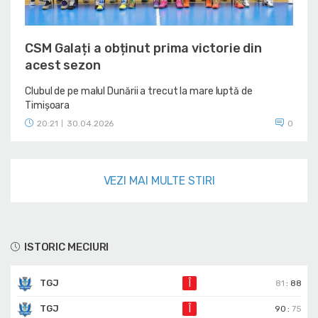
CSM Galați a obținut prima victorie din
acest sezon
Clubul de pe malul Dunării a trecut la mare luptă de
Timișoara
20:21
30.04.2026
0
|
VEZI MAI MULTE STIRI
ISTORIC MECIURI
TGJ
Î
81
:
88
TGJ
Î
90
:
75