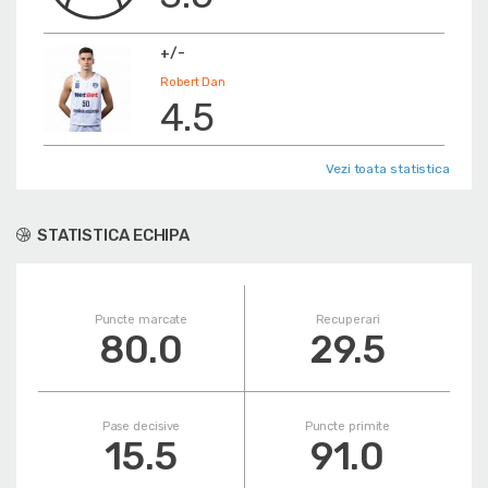
+/-
Robert Dan
4.5
Vezi toata statistica
STATISTICA ECHIPA
Puncte marcate
Recuperari
80.0
29.5
Pase decisive
Puncte primite
15.5
91.0