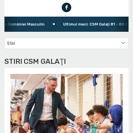
României Masculin
Ultimul meci: CSM Galaţi 81 - 88 CSM Târ
Stiri
STIRI CSM GALAŢI