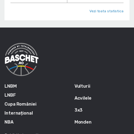
Vezi toata statistica
LNBM
Vulturii
LNBF
Acvilele
Cupa României
3x3
Internațional
NBA
Monden