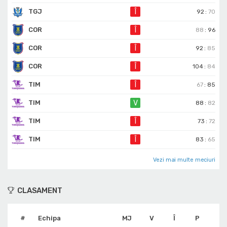
TGJ
Î
92
:
70
COR
Î
88
:
96
COR
Î
92
:
85
COR
Î
104
:
84
TIM
Î
67
:
85
TIM
V
88
:
82
TIM
Î
73
:
72
TIM
Î
83
:
65
Vezi mai multe meciuri
CLASAMENT
#
Echipa
MJ
V
Î
P