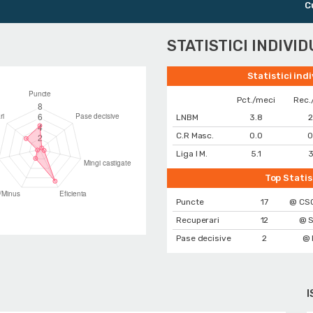
Cupa 
STATISTICI INDIVI
Statistici ind
Pct./meci
Rec.
LNBM
3.8
2
C.R Masc.
0.0
0
Liga I M.
5.1
3
Top Statis
Puncte
17
@ CSO
Recuperari
12
@ S
Pase decisive
2
@ 
I