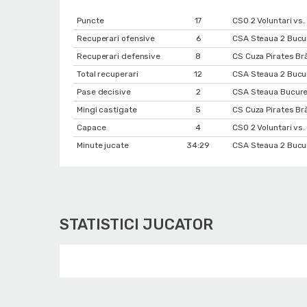
Puncte
17
CSO 2 Voluntari vs
Recuperari ofensive
6
CSA Steaua 2 Bucur
Recuperari defensive
8
CS Cuza Pirates Br
Total recuperari
12
CSA Steaua 2 Bucur
Pase decisive
2
CSA Steaua Bucureș
Mingi castigate
5
CS Cuza Pirates Br
Capace
4
CSO 2 Voluntari vs
Minute jucate
34:29
CSA Steaua 2 Bucur
STATISTICI JUCATOR