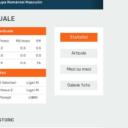
României Masculin
DUALE
ividuale
Statistici
/meci
PD/meci
Eff
.3
0.5
5.5
Articole
.0
0.0
0.0
.9
0.5
7.6
Meci cu meci
tici
 Voluntari
Liga I M.
Galerie foto
teaua 2
Liga I M.
Ploiești
LNBM
STORIC