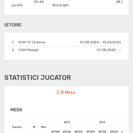
39:40
28.09.20
jucate
București
ISTORIC
1.
SCM "U" Craiova
01.08.2024 - 15.06.2025
2.
CSM Ploiești
01.08.2025 - -
STATISTICI JUCATOR
C.R Masc.
MEDII
2FG
3FG
Sezon
M
Min.
2FGM
2FGA
2FG%
3FGM
3FGA
3FG%
FTM