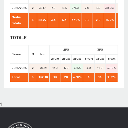
2025/2026
2
35:19
6.5
8.5
77.5%
2.0
5.5
38.0%
7.0
Medie
5
28:27
3.6
5.6
67.0%
0.8
2.8
15.2%
4.2
totala
TOTALE
2FG
3FG
Sezon
M
Min.
2FGM
2FGA
2FG%
3FGM
3FGA
3FG%
FTM
2025/2026
2
70:39
13.0
17.0
77.5%
4.0
11.0
38.0%
14.0
Total
5
142:18
18
28
67.0%
4
14
15.2%
21
1