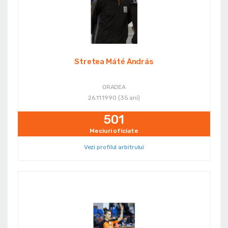
Stretea Máté András
ORADEA
26.11.1990 (35 ani)
501
Meciuri oficiate
Vezi profilul arbitrului