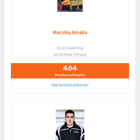
Marchiş Amalia
CLUJ-NAPOCA
16.08.1986 (39 ani)
464
Meciuri oficiate
Vezi profilul arbitrului