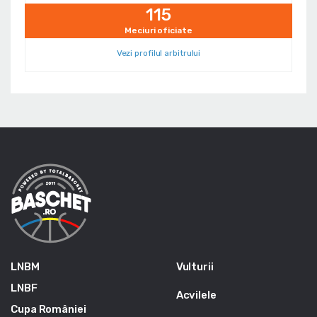
115
Meciuri oficiate
Vezi profilul arbitrului
LNBM
Vulturii
LNBF
Acvilele
Cupa României