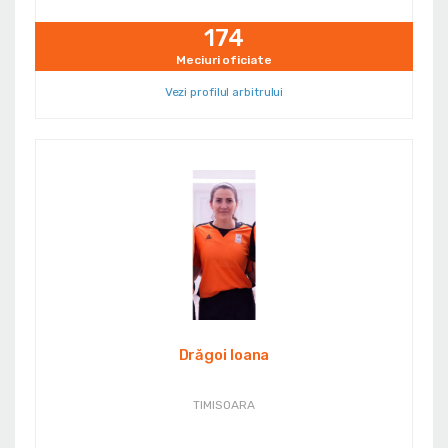
174
Meciuri oficiate
Vezi profilul arbitrului
Drăgoi Ioana
TIMISOARA