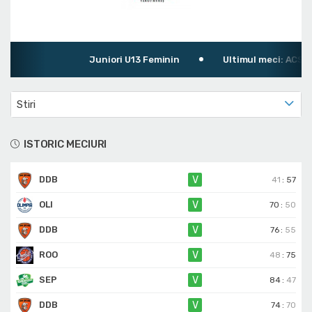
Juniori U13 Feminin
Ultimul meci: ACS Dan
Stiri
ISTORIC MECIURI
DDB
V
41
:
57
OLI
V
70
:
50
DDB
V
76
:
55
ROO
V
48
:
75
SEP
V
84
:
47
DDB
V
74
:
70