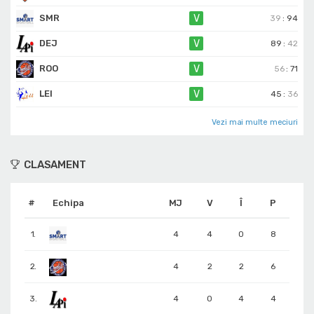
SMR
V
39
:
94
DEJ
V
89
:
42
ROO
V
56
:
71
LEI
V
45
:
36
Vezi mai multe meciuri
CLASAMENT
#
Echipa
MJ
V
Î
P
1.
4
4
0
8
2.
4
2
2
6
3.
4
0
4
4