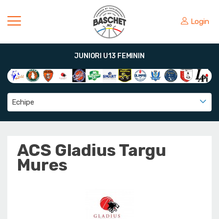
Login
JUNIORI U13 FEMININ
Echipe
ACS Gladius Targu
Mures