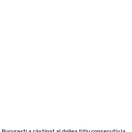
a București a câștigat al doilea titlu consecutiv la