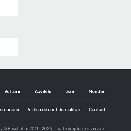
Vulturii
Acvilele
3x3
Monden
i conditii
Politica de confidentialitate
Contact
cy
© Baschet.ro 2011 - 2026 - Toate drepturile rezervate