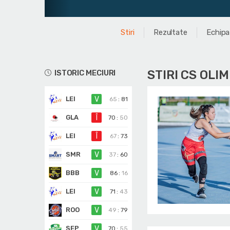
Jun
Stiri
Rezultate
Echipa
STIRI CS OLI
ISTORIC MECIURI
LEI
V
65
:
81
GLA
Î
70
:
50
LEI
Î
67
:
73
SMR
V
37
:
60
BBB
V
86
:
16
LEI
V
71
:
43
ROO
V
49
:
79
SEP
V
70
:
55