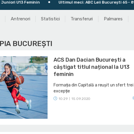
iori U13 Feminin
Ultimul meci: ABC Leii București 65 - 81 CS
Antrenori
Statistici
Transferuri
Palmares
MPIA BUCUREȘTI
ACS Dan Dacian București a
câștigat titlul național la U13
feminin
Formația din Capitală a reușit un sfert trei
excepție
10:29
15.09.2020
|