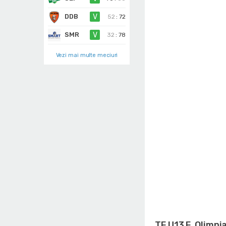
DDB
V
52
:
72
SMR
V
32
:
78
Vezi mai multe meciuri
TF U13 F. Olimpi