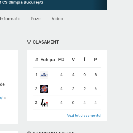
 Olimpia București
Informatii
Poze
Video
CLASAMENT
#
Echipa
MJ
V
Î
P
1.
4
4
0
8
 de
2.
4
2
2
6
0
3.
4
0
4
4
Vezi tot clasamentul