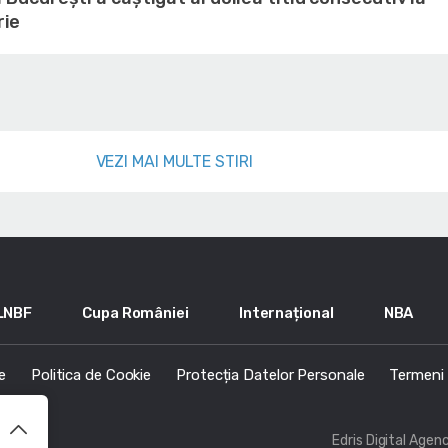
rie
VEZI MAI MULTE STIRI
LNBF
Cupa României
Internațional
NBA
e
Politica de Cookie
Protecția Datelor Personale
Termeni s
Edris Digital Agen