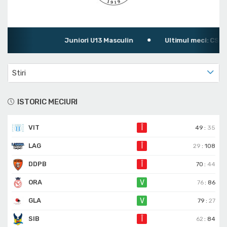
Juniori U13 Masculin
Ultimul meci: CSS Vi
Stiri
ISTORIC MECIURI
VIT
Î
49
:
35
LAG
Î
29
:
108
DDPB
Î
70
:
44
ORA
V
76
:
86
GLA
V
79
:
27
SIB
Î
62
:
84