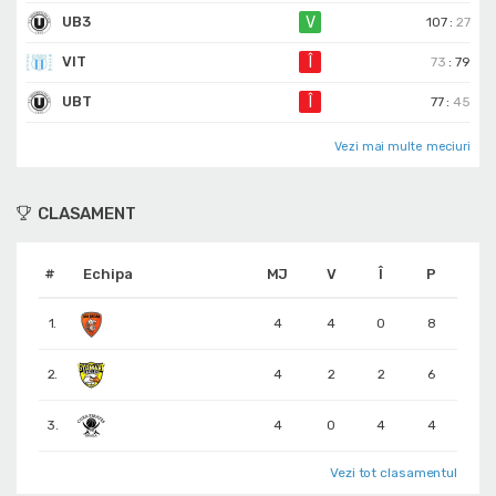
UB3
V
107
:
27
VIT
Î
73
:
79
UBT
Î
77
:
45
Vezi mai multe meciuri
CLASAMENT
#
Echipa
MJ
V
Î
P
1.
4
4
0
8
2.
4
2
2
6
3.
4
0
4
4
Vezi tot clasamentul