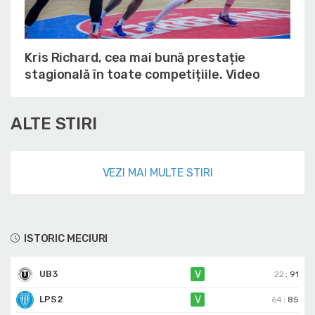
Kris Richard, cea mai bună prestație
stagională în toate competițiile. Video
ALTE STIRI
VEZI MAI MULTE STIRI
ISTORIC MECIURI
UB3
V
22
:
91
LPS2
V
64
:
85