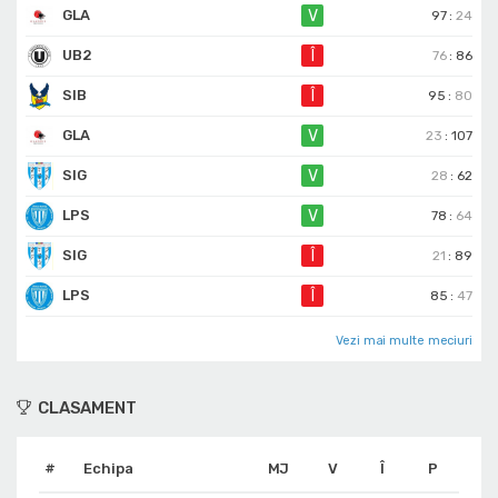
GLA
V
97
:
24
UB2
Î
76
:
86
SIB
Î
95
:
80
GLA
V
23
:
107
SIG
V
28
:
62
LPS
V
78
:
64
SIG
Î
21
:
89
LPS
Î
85
:
47
Vezi mai multe meciuri
CLASAMENT
#
Echipa
MJ
V
Î
P