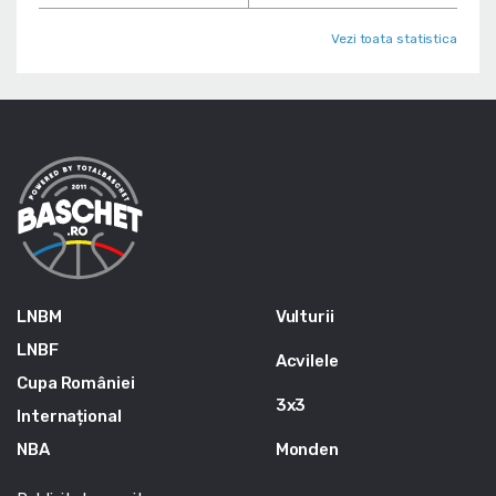
Vezi toata statistica
LNBM
Vulturii
LNBF
Acvilele
Cupa României
3x3
Internațional
NBA
Monden