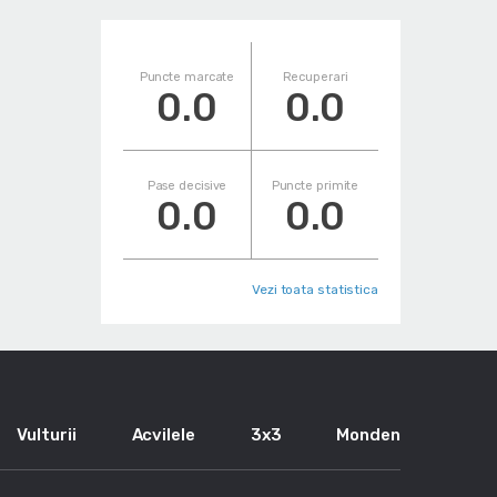
Puncte marcate
Recuperari
0.0
0.0
Pase decisive
Puncte primite
0.0
0.0
Vezi toata statistica
Vulturii
Acvilele
3x3
Monden