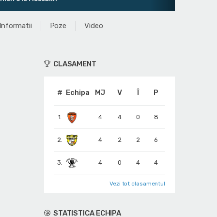
Informatii
Poze
Video
CLASAMENT
#
Echipa
MJ
V
Î
P
1.
4
4
0
8
2.
4
2
2
6
3.
4
0
4
4
Vezi tot clasamentul
STATISTICA ECHIPA