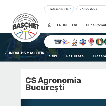
Toate meciurile
LNBM
LNBF
Cupa Român
JUNIORI U13 MASCULIN
Stiri
Rezultate
Clasam
CS Agronomia
București