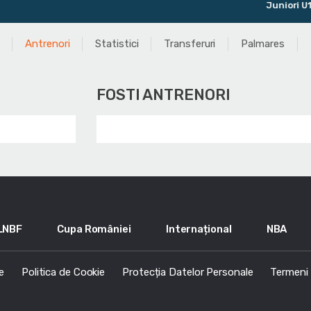
Juniori U15
Antrenori
Statistici
Transferuri
Palmares
FOSTI ANTRENORI
LNBF
Cupa României
Internațional
NBA
e
Politica de Cookie
Protecția Datelor Personale
Termeni s