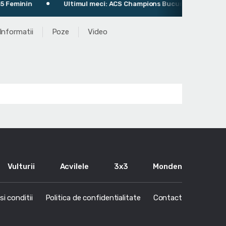
 Feminin
Ultimul meci: ACS Champions București 59 - 46 ACS
Informatii
Poze
Video
Vulturii
Acvilele
3x3
Monden
i conditii
Politica de confidentialitate
Contact