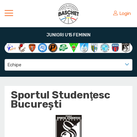
Login
JUNIORI U15 FEMININ
Echipe
Sportul Studenţesc
Bucureşti