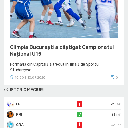
Olimpia București a câștigat Campionatul
Național U15
Formația din Capitală a trecut în finală de Sportul
Studențesc
10:50
10.09.2020
0
|
ISTORIC MECIURI
LEII
Î
61
:
50
PRI
V
65
:
61
CRA
Î
33
:
41