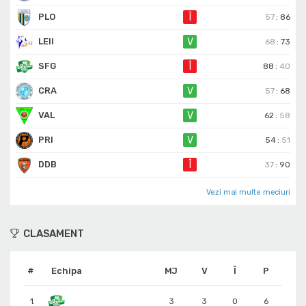
PLO
Î
57
:
86
LEII
V
68
:
73
SFG
Î
88
:
40
CRA
V
57
:
68
VAL
V
62
:
58
PRI
V
54
:
51
DDB
Î
37
:
90
Vezi mai multe meciuri
CLASAMENT
#
Echipa
MJ
V
Î
P
1.
3
3
0
6