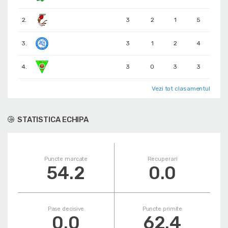
2.
3
2
1
5
3.
3
1
2
4
4.
3
0
3
3
Vezi tot clasamentul
STATISTICA ECHIPA
Puncte marcate
Recuperari
54.2
0.0
Pase decisive
Puncte primite
0.0
62.4