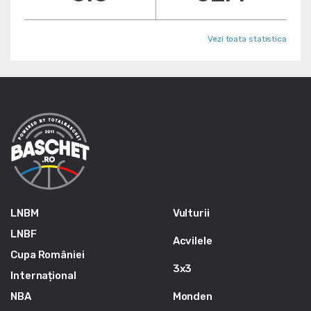
Vezi toata statistica
LNBM
Vulturii
LNBF
Acvilele
Cupa României
3x3
Internațional
NBA
Monden