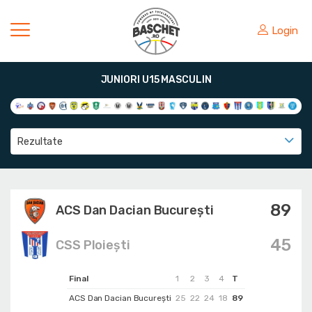
Login
JUNIORI U15 MASCULIN
Rezultate
89
ACS Dan Dacian Bucureşti
45
CSS Ploiești
Final
1
2
3
4
T
ACS Dan Dacian Bucureşti
25
22
24
18
89