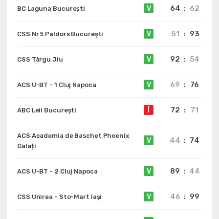
64
:
62
V
BC Laguna București
51
:
93
V
CSS Nr 5 Paldors București
92
:
54
V
CSS Târgu Jiu
69
:
76
V
ACS U-BT - 1 Cluj Napoca
72
:
71
Î
ABC Leii București
ACS Academia de Baschet Phoenix
44
:
74
V
Galați
89
:
44
V
ACS U-BT - 2 Cluj Napoca
46
:
99
V
CSS Unirea - Sto-Mart Iași