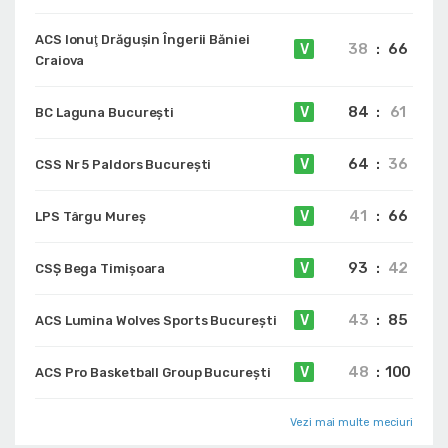
ACS Ionuţ Drăguşin Îngerii Băniei
38
:
66
V
Craiova
84
:
61
V
BC Laguna București
64
:
36
V
CSS Nr 5 Paldors București
41
:
66
V
LPS Târgu Mureș
93
:
42
V
CSȘ Bega Timișoara
43
:
85
V
ACS Lumina Wolves Sports București
48
:
100
V
ACS Pro Basketball Group București
Vezi mai multe meciuri