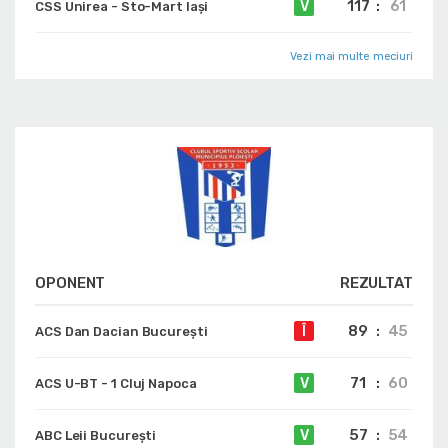
117
:
61
V
CSS Unirea - Sto-Mart Iași
Vezi mai multe meciuri
OPONENT
REZULTAT
89
:
45
Î
ACS Dan Dacian Bucureşti
71
:
60
V
ACS U-BT - 1 Cluj Napoca
57
:
54
V
ABC Leii București