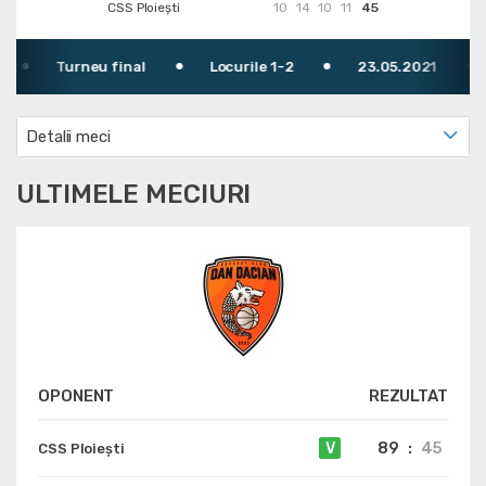
CSS Ploiești
10
14
10
11
45
Turneu final
Locurile 1-2
23.05.2021
Detalii meci
ULTIMELE MECIURI
OPONENT
REZULTAT
89
:
45
V
CSS Ploiești