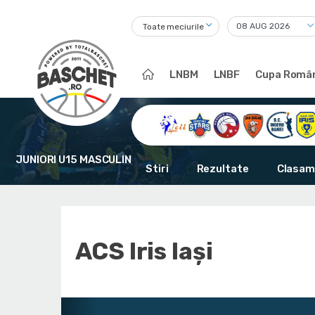
Toate meciurile
LNBM
LNBF
Cupa Român
JUNIORI U15 MASCULIN
Stiri
Rezultate
Clasam
ACS Iris Iași