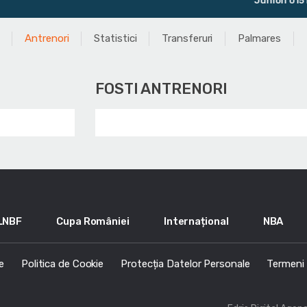
Juniori U15 Masculi
Antrenori
Statistici
Transferuri
Palmares
FOSTI ANTRENORI
LNBF
Cupa României
Internațional
NBA
e
Politica de Cookie
Protecția Datelor Personale
Termeni s