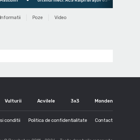
n
Ultimul meci: ACS Ralph Brașov 63 - 91 ACS Iris Iași
Informatii
Poze
Video
Vulturii
Acvilele
3x3
Monden
i conditii
Politica de confidentialitate
Contact