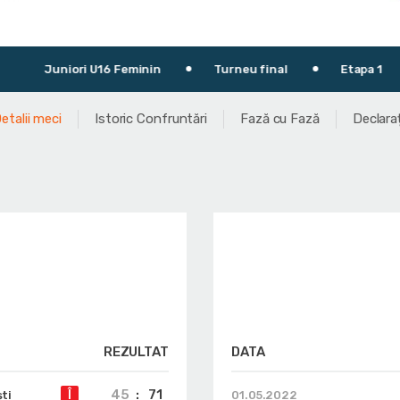
Juniori U16 Feminin
Turneu final
Etapa 1
2
etalii meci
Istoric Confruntări
Fază cu Fază
Declaraț
REZULTAT
DATA
45
:
71
Î
ti
01.05.2022