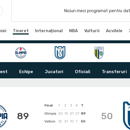
Niciun meci programat pentru dat
iei
Tineret
Internațional
NBA
Vulturii
Acvilele
ent
Echipe
Jucatori
Oficiali
Transferuri
Final
1
2
3
4
T
89
50
Olimpia
20
15
27
27
89
Valbon
12
21
10
7
50