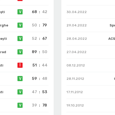
68
:
42
V
ști
30.04.2022
50
:
79
V
orghe
29.04.2022
Sp
52
:
67
V
eşti
28.04.2022
ACS
89
:
50
V
Arad
27.04.2022
51
:
44
Î
ti
08.12.2012
59
:
48
V
28.11.2012
47
:
53
V
ti
17.11.2012
39
:
78
V
19.10.2012