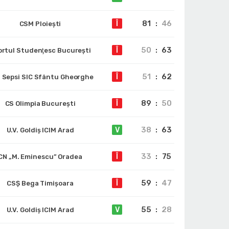
81
:
46
Î
CSM Ploiești
50
:
63
Î
ortul Studenţesc Bucureşti
51
:
62
Î
 Sepsi SIC Sfântu Gheorghe
89
:
50
Î
CS Olimpia București
38
:
63
V
U.V. Goldiș ICIM Arad
33
:
75
Î
CN „M. Eminescu” Oradea
59
:
47
Î
CSȘ Bega Timișoara
55
:
28
V
U.V. Goldiș ICIM Arad