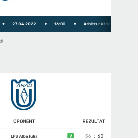
7.04.2022
16:00
Arbitru: Atomulese Ștefan
ii
OPONENT
REZULTAT
56
:
60
V
LPS Alba Iulia