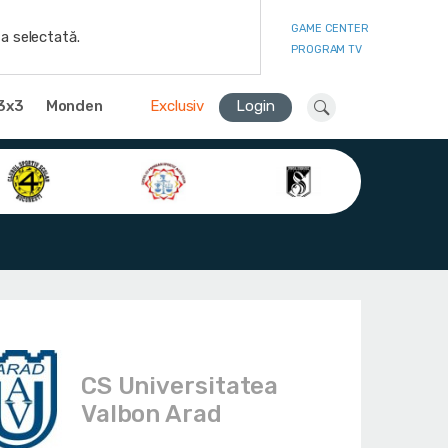
GAME CENTER
a selectată.
PROGRAM TV
3x3
Monden
Exclusiv
Login
CS Universitatea
Valbon Arad