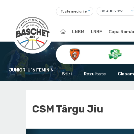
Toate meciurile
LNBM
LNBF
Cupa Român
JUNIORI U16 FEMININ
Stiri
Rezultate
Clasam
CSM Târgu Jiu