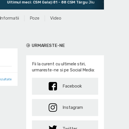
ltimul meci: CSM Galaţi 81 - 88 CSM Târgu Jiu
Antrenor: Van
Informatii
Poze
Video
URMARESTE-NE
Fii la curent cu ultimele stiri,
urmareste-ne si pe Social Media:
ezultate
Facebook
Instagram
Twitter