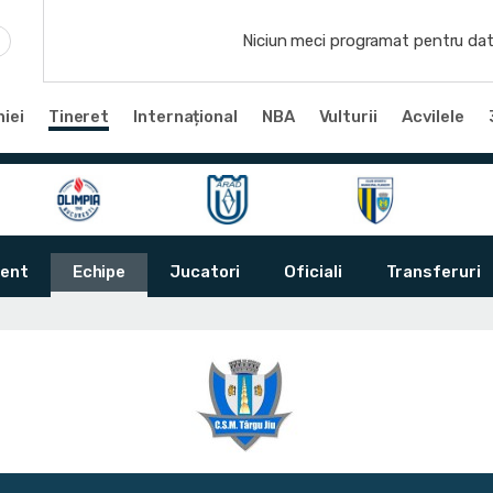
Niciun meci programat pentru dat
iei
Tineret
Internațional
NBA
Vulturii
Acvilele
ent
Echipe
Jucatori
Oficiali
Transferuri