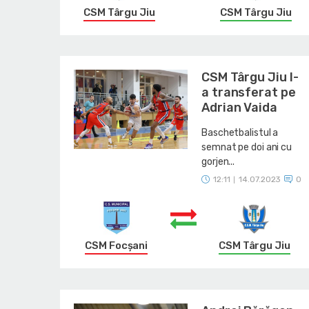
CSM Târgu Jiu
CSM Târgu Jiu
CSM Târgu Jiu l-
a transferat pe
Adrian Vaida
Baschetbalistul a
semnat pe doi ani cu
gorjen...
12:11
14.07.2023
0
|
CSM Focșani
CSM Târgu Jiu