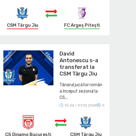
CSM Târgu Jiu
FC Argeș Pitești
David
Antonescu s-a
transferat la
CSM Târgu Jiu
Tânărul jucător român
a început sezonul la
CS...
15:36
07.02.2024
0
|
CS Dinamo Bucureşti
CSM Târgu Jiu