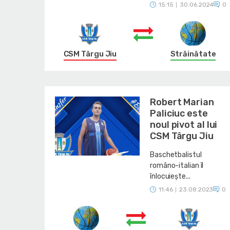
15:15
30.06.2024
0
|
CSM Târgu Jiu
Străinătate
Robert Marian
Paliciuc este
noul pivot al lui
CSM Târgu Jiu
Baschetbalistul
româno-italian îl
înlocuiește...
11:46
23.08.2023
0
|