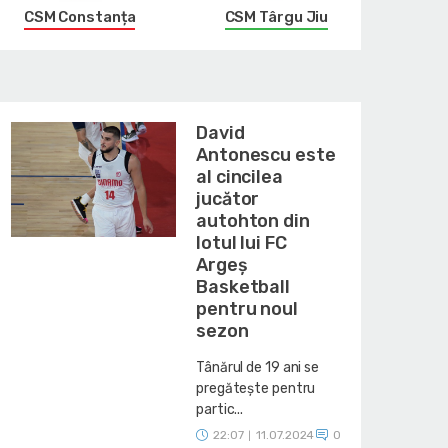
CSM Constanța
CSM Târgu Jiu
David
Antonescu este
al cincilea
jucător
autohton din
lotul lui FC
Argeș
Basketball
pentru noul
sezon
Tânărul de 19 ani se
pregătește pentru
partic...
22:07
11.07.2024
0
|