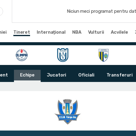
Niciun meci programat pentru dat
iei
Tineret
Internațional
NBA
Vulturii
Acvilele
ent
Echipe
Jucatori
Oficiali
Transferuri