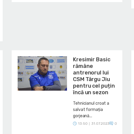
Kresimir Basic
rămâne
antrenorul lui
CSM Târgu Jiu
pentru cel puțin
încă un sezon
Tehnicianul croat a
salvat formația
gorjeană...
13:50
31.07.2023
0
|