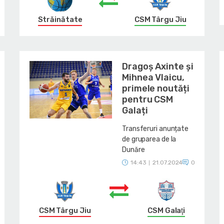
Străinătate
CSM Târgu Jiu
Dragoș Axinte și
Mihnea Vlaicu,
primele noutăți
pentru CSM
Galați
Transferuri anunțate
de gruparea de la
Dunăre
14:43
21.07.2024
0
|
CSM Târgu Jiu
CSM Galaţi