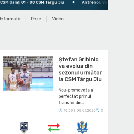
 - 88 CSM Târgu Jiu
Antrenor: Vanja Milijkovic
Informatii
Poze
Video
Ștefan Gribinic
va evolua din
sezonul următor
la CSM Târgu Jiu
Nou-promovata a
perfectat primul
transfer din...
16:35
05.07.2025
0
|