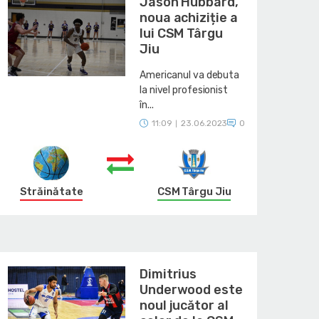
Jason Hubbard,
noua achiziție a
lui CSM Târgu
Jiu
Americanul va debuta
la nivel profesionist
în...
11:09
23.06.2023
0
|
Străinătate
CSM Târgu Jiu
Dimitrius
Underwood este
noul jucător al