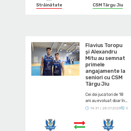
Străinătate
CSM Târgu Jiu
Flavius Toropu
și Alexandru
Mitu au semnat
primele
angajamente la
seniori cu CSM
Târgu Jiu
Cei doi jucători de 18
ani au evoluat doar în...
14:31
28.07.2023
0
|