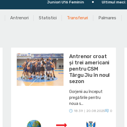
Juniori U16 Feminin
Ultimul meci: CSM Galaţi 81
Antrenori
Statistici
Transferuri
Palmares
Antrenor croat
și trei americani
pentru CSM
Târgu Jiu în noul
sezon
Gorjenii au început
pregătirile pentru
noua s...
18:39
20.08.2025
0
|