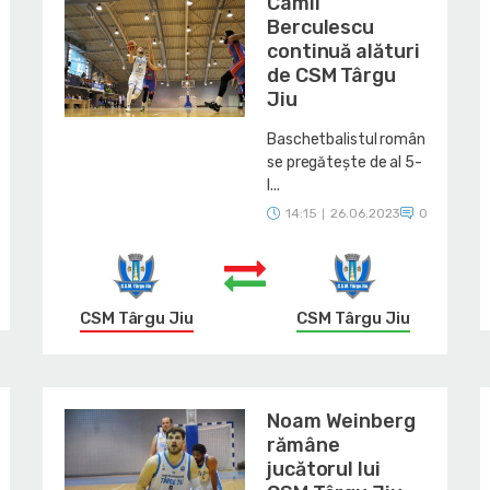
Camil
Berculescu
continuă alături
de CSM Târgu
Jiu
Baschetbalistul român
se pregătește de al 5-
l...
14:15
26.06.2023
0
|
CSM Târgu Jiu
CSM Târgu Jiu
Noam Weinberg
rămâne
jucătorul lui