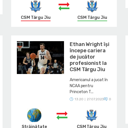
CSM Târgu Jiu
CSM Târgu Jiu
Ethan Wright își
începe cariera
de jucător
profesionist la
CSM Târgu Jiu
Americanul a jucat în
NCAA pentru
Princeton T...
13:20
27.07.2023
0
|
Străinătate
CSM Târgu Jiu