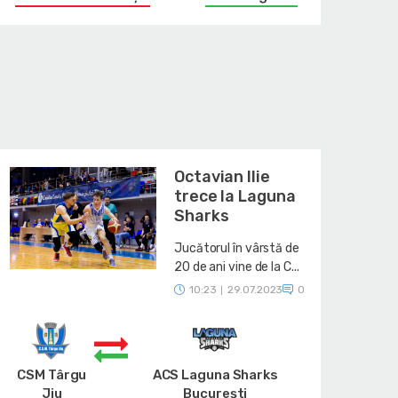
Octavian Ilie
trece la Laguna
Sharks
Jucătorul în vârstă de
20 de ani vine de la C...
10:23
29.07.2023
0
|
CSM Târgu
ACS Laguna Sharks
Jiu
București