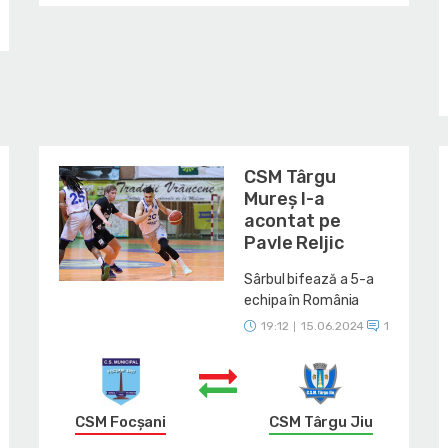
CSM Târgu
Mureș l-a
acontat pe
Pavle Reljic
Sârbul bifează a 5-a
echipa în România
19:12
15.06.2024
1
|
CSM Focșani
CSM Târgu Jiu