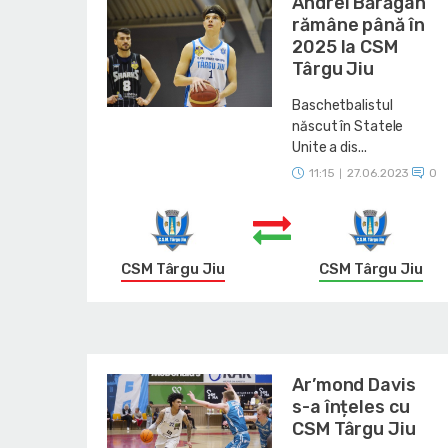
Andrei Bărăgan
rămâne până în
2025 la CSM
Târgu Jiu
Baschetbalistul
născut în Statele
Unite a dis...
11:15
27.06.2023
0
|
CSM Târgu Jiu
CSM Târgu Jiu
Ar’mond Davis
s-a înțeles cu
CSM Târgu Jiu