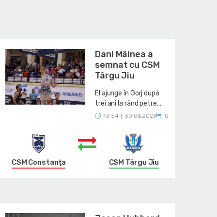
Dani Mâinea a
semnat cu CSM
Târgu Jiu
El ajunge în Gorj după
trei ani la rând petre...
13:54
30.06.2023
0
|
CSM Constanța
CSM Târgu Jiu