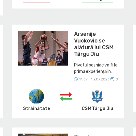
Arsenije
Vuckovic se
alătură lui CSM
Târgu Jiu
Pivotul bosniac va fi la
prima experiență în...
11:37
13.07.2023
0
|
Străinătate
CSM Târgu Jiu