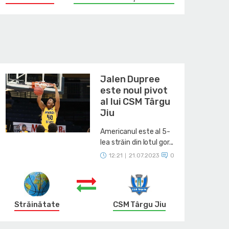
Jalen Dupree
este noul pivot
al lui CSM Târgu
Jiu
Americanul este al 5-
lea străin din lotul gor...
12:21
21.07.2023
0
|
Străinătate
CSM Târgu Jiu