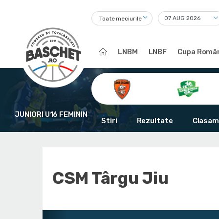
Toate meciurile
LNBM
LNBF
Cupa Român
JUNIORI U16 FEMININ
Stiri
Rezultate
Clasam
CSM Târgu Jiu