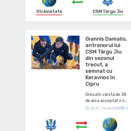
Străinătate
CSM Târgu Jiu
Giannis Damalis,
antrenorul lui
CSM Târgu Jiu
din sezonul
trecut, a
semnat cu
Keravnos în
Cipru
Grecul în vârstă de 38
de ani a acceptat o n...
22:10
16.06.2025
0
|