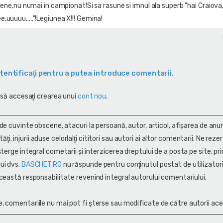
opene,nu numai in campionat!Si sa rasune si imnul ala superb "hai Craiov
uuuuu....."!Legiunea X!!! Gemina!
tentificaţi pentru a putea introduce comentarii.
 să accesaţi crearea unui
cont nou
.
 de cuvinte obscene, atacuri la persoană, autor, articol, afişarea de anun
alităţi, injurii aduse celorlalţi cititori sau autori ai altor comentarii. Ne rez
terge integral cometarii și interzicerea dreptului de a posta pe site, pri
ui dvs.
BASCHET.RO
nu răspunde pentru conţinutul postat de utilizatori
ceastă responsabilitate revenind integral autorului comentariului.
, comentariile nu mai pot fi șterse sau modificate de către autorii ace