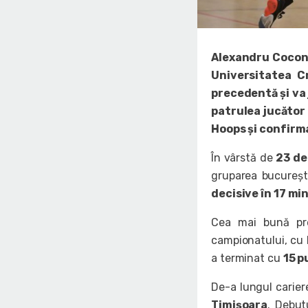
Alexandru Cocon
Universitatea C
precedentă și va 
patrulea jucător 
Hoops și confirma
În vârstă de
23 de
gruparea bucureșt
decisive în 17 mi
Cea mai bună pre
campionatului, cu R
a terminat cu
15 p
De-a lungul carier
Timișoara
. Debut