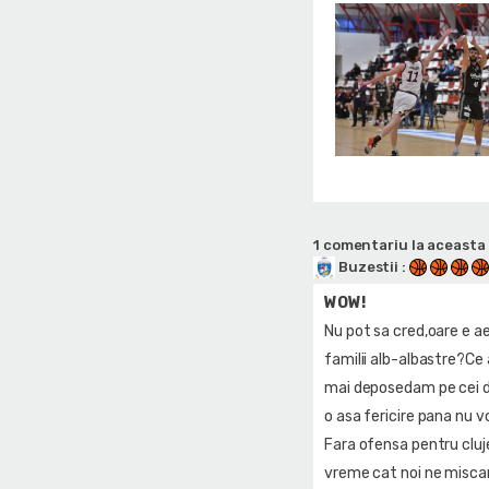
1 comentariu la aceasta 
Buzestii
:
WOW!
Nu pot sa cred,oare e a
familii alb-albastre?C
mai deposedam pe cei de
o asa fericire pana nu vo
Fara ofensa pentru cluje
vreme cat noi ne misca