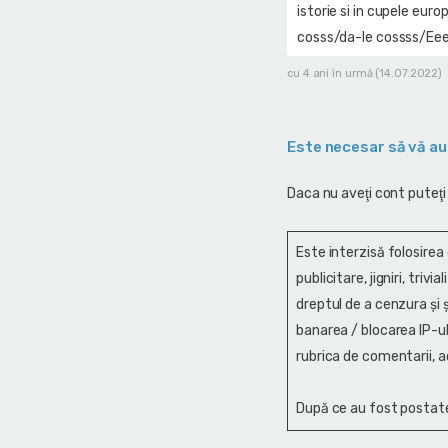
istorie si in cupele eur
cosss/da-le cossss/Eeee,
cu 4 ani în urmă (14.07.2022)
Este necesar să vă au
Daca nu aveţi cont puteţi
Este interzisă folosirea
publicitare, jigniri, trivi
dreptul de a cenzura și ş
banarea / blocarea IP-ul
rubrica de comentarii, a
După ce au fost postate