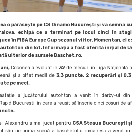
ea o părăsește pe CS Dinamo București și va semna c
raiova, echipă ce a terminat pe locul cinci în stag
juca în FIBA Europe Cup sezonul viitor. Momentan, el e
autohton din lot. Informația a fost oferită inițial de 
tă ulterior de sursele Baschet.ro.
 ani,
Coconea a evoluat în
32
de meciuri în Liga Națională 
eană și a bifat medii de
3.3 puncte, 2 recuperări și 0.3
nute pe meci.
stație a jucătorului autohton a venit în derby-ul din 
apid București, în care a reușit să înscrie cinci coșuri de af
uncte.
ei, Alexandru a mai jucat pentru
CSA Steaua București ș
ul său pe prima scenă a baschetului românesc a venit în