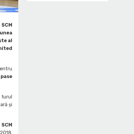
u SCM
iunea
ste al
United
pentru
 pase
turul
ară și
i SCM
 2018,