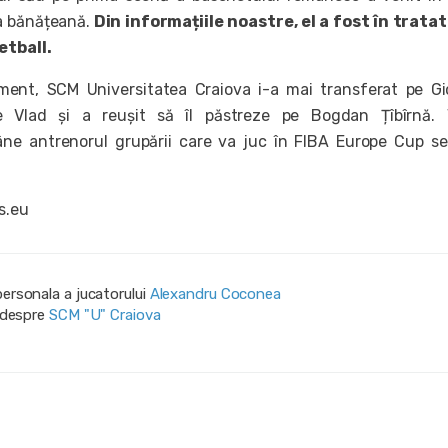
a bănățeană.
Din informațiile noastre, el a fost în tratat
etball.
ent, SCM Universitatea Craiova i-a mai transferat pe G
 Vlad și a reușit să îl păstreze pe Bogdan Țîbîrnă. V
ne antrenorul grupării care va juc în FIBA Europe Cup s
s.eu
personala a jucatorului
Alexandru Coconea
i despre
SCM "U" Craiova