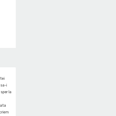
tei
sa-i
sper la
 ata
scriem