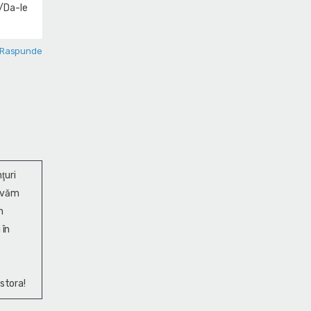
a/Da-le
Raspunde
ţuri
ervăm
n
 în
stora!