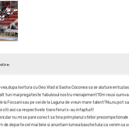
stire:
evea,dupa lovitura cu Geo Vlad si Sasha Coconea sa se alature entuzias
e alt tun mai pregateste fabulosul nostru menajement?Om reusi cumva 
 la Focsani sau pe cei de la Laguna de vreun mare talent?Nu,nu pot sa 
i citi aici ca respectivele transferuri s-au infaptuit!
ni,dar nu mi se pare corect sa tina prim planul stirilor precompetionale
m de departe cel mai bine si anuntam lumea baschetului ca venim sa 