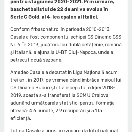
pentru stagiunea 2020-2021. Prin urmare,
baschetbalistul de 22 de ani va evolua în
Serie C Gold, al 4-lea eșalon al Italiei.
Conform frbaschet.ro, în perioada 2010-2013,
Casale a fost componentul echipei CS Dinamo CSS
Nr. 6. În 2013, jucătorul cu dublă cetățenie, română
și italiană, a ajuns la U-BT Cluj-Napoca, unde a
petrecut două sezoane.
Amedeo Casale a debutat în Liga Națională acum
trei ani, în 2017, pe vremea când îmbrăca maioul lui
CS Dinamo București. La începutul ediției 2018-
2019, acesta s-a transferat la SCM U Craiova,
adunând următoarele statistici pentru formația
olteană: 4.6 puncte, 2.9 recuperări și 5.1 la
eficiență.
Totuși, Casale a prins convocarea la lotul național,