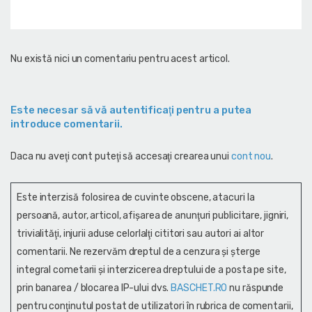
Nu există nici un comentariu pentru acest articol.
Este necesar să vă autentificaţi pentru a putea
introduce comentarii.
Daca nu aveţi cont puteţi să accesaţi crearea unui
cont nou
.
Este interzisă folosirea de cuvinte obscene, atacuri la
persoană, autor, articol, afişarea de anunţuri publicitare, jigniri,
trivialităţi, injurii aduse celorlalţi cititori sau autori ai altor
comentarii. Ne rezervăm dreptul de a cenzura și şterge
integral cometarii și interzicerea dreptului de a posta pe site,
prin banarea / blocarea IP-ului dvs.
BASCHET.RO
nu răspunde
pentru conţinutul postat de utilizatori în rubrica de comentarii,