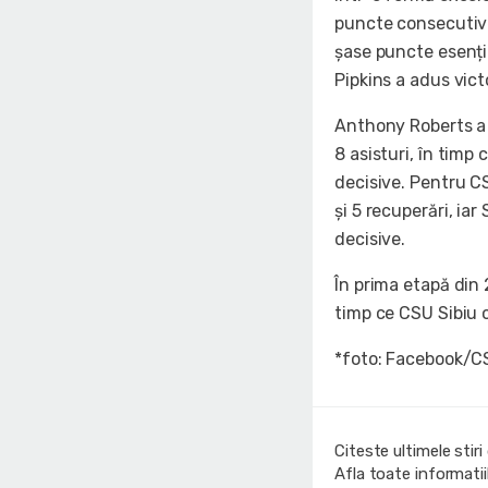
puncte consecutive
șase puncte esenți
Pipkins a adus vict
Anthony Roberts a 
8 asisturi, în timp
decisive. Pentru C
și 5 recuperări, ia
decisive.
În prima etapă din
timp ce CSU Sibiu o
*foto: Facebook/C
Citeste ultimele stir
Afla toate informati