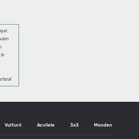
ţuri
ervăm
n
 în
stora!
Vulturii
Acvilele
3x3
Monden