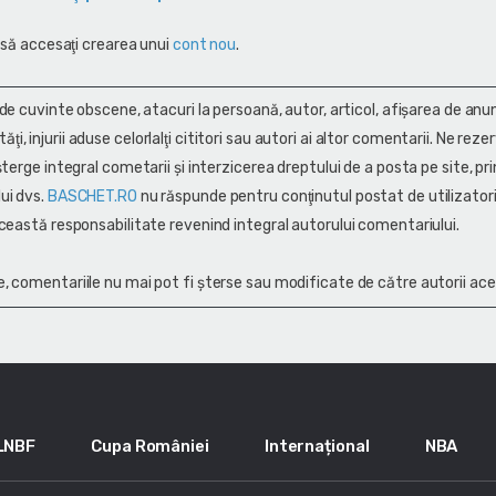
 să accesaţi crearea unui
cont nou
.
 de cuvinte obscene, atacuri la persoană, autor, articol, afişarea de anun
alităţi, injurii aduse celorlalţi cititori sau autori ai altor comentarii. Ne rez
terge integral cometarii și interzicerea dreptului de a posta pe site, pri
ui dvs.
BASCHET.RO
nu răspunde pentru conţinutul postat de utilizatori
ceastă responsabilitate revenind integral autorului comentariului.
, comentariile nu mai pot fi șterse sau modificate de către autorii ace
LNBF
Cupa României
Internațional
NBA