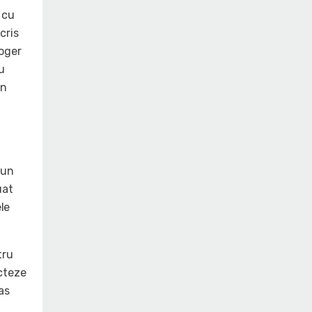
 cu
cris
Roger
u
in
run
uat
le
tru
icteze
as