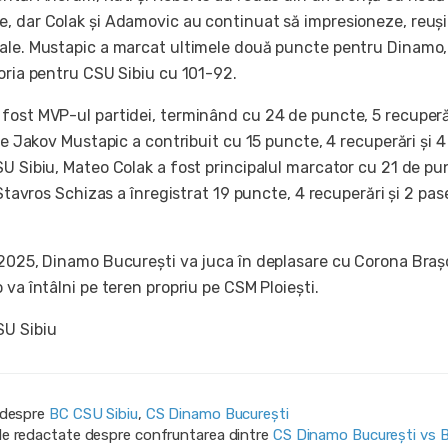
, dar Colak și Adamovic au continuat să impresioneze, reuș
ale. Mustapic a marcat ultimele două puncte pentru Dinamo, 
oria pentru CSU Sibiu cu 101-92.
fost MVP-ul partidei, terminând cu 24 de puncte, 5 recuperăr
 ce Jakov Mustapic a contribuit cu 15 puncte, 4 recuperări și 
SU Sibiu, Mateo Colak a fost principalul marcator cu 21 de pu
r Stavros Schizas a înregistrat 19 puncte, 4 recuperări și 2 pas
 2025, Dinamo București va juca în deplasare cu Corona Brașo
 va întâlni pe teren propriu pe CSM Ploiești.
SU Sibiu
i despre
BC CSU Sibiu
,
CS Dinamo Bucureşti
ile redactate despre confruntarea dintre
CS Dinamo Bucureşti vs 