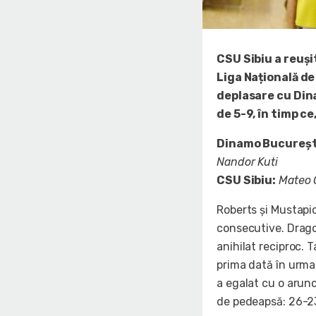
CSU Sibiu a reușit
Liga Națională de
deplasare cu Din
de 5-9, în timp c
Dinamo Bucureșt
Nandor Kuti
CSU Sibiu:
Mateo C
Roberts și Mustapi
consecutive. Dragos
anihilat reciproc. T
prima dată în urma
a egalat cu o arunca
de pedeapsă: 26-2