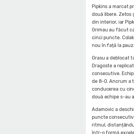
Pipkins a marcat pr
două libere. Zetos 
din interior, iar P
Grimau au făcut ca 
cinci puncte. Colak 
nou în față la pau
Grasu a deblocat t
Dragoste a replicat
consecutive. Echip
de 8-0. Ancrum a tă
conducerea cu cin
două echipe s-au an
Adamovic a deschis 
puncte consecutive
ritmul, distanțând
într-o formă excel