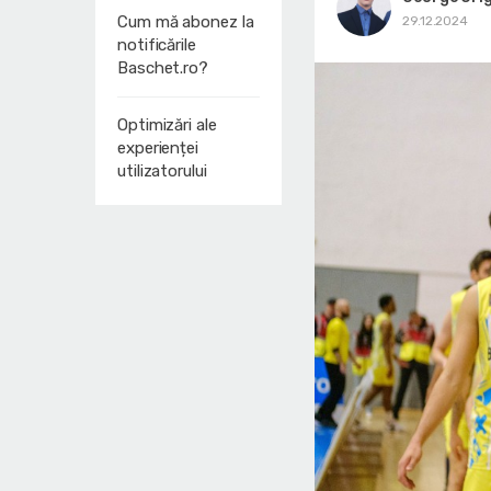
Cum mă abonez la
29.12.2024
notificările
Baschet.ro?
Optimizări ale
experienței
utilizatorului