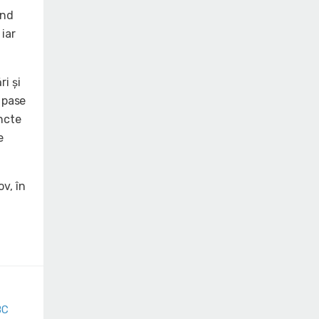
ind
iar
i și
4 pase
ncte
e
v, în
BC