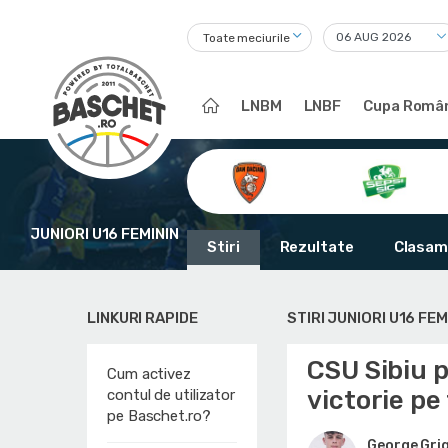
Toate meciurile
LNBM
LNBF
Cupa Român
JUNIORI U16 FEMININ
Stiri
Rezultate
Clasam
LINKURI RAPIDE
STIRI JUNIORI U16 FEM
CSU Sibiu p
Cum activez
victorie pe
contul de utilizator
pe Baschet.ro?
George Gri