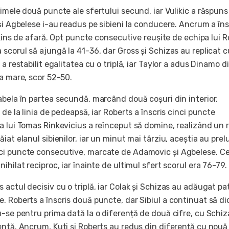
imele două puncte ale sfertului secund, iar Vulikic a răspuns
și Agbelese i-au readus pe sibieni la conducere. Ancrum a îns
ipkins de afară. Opt puncte consecutive reușite de echipa lui 
scorul să ajungă la 41-36, dar Gross și Schizas au replicat c
a restabilit egalitatea cu o triplă, iar Taylor a adus Dinamo d
za mare, scor 52-50.
abela în partea secundă, marcând două coșuri din interior.
 de la linia de pedeapsă, iar Roberts a înscris cinci puncte
a lui Tomas Rinkevicius a reînceput să domine, realizând un 
iat elanul sibienilor, iar un minut mai târziu, aceștia au prel
ci puncte consecutive, marcate de Adamovic și Agbelese. Ce
ihilat reciproc, iar înainte de ultimul sfert scorul era 76-79.
actul decisiv cu o triplă, iar Colak și Schizas au adăugat pa
. Roberts a înscris două puncte, dar Sibiul a continuat să d
u-se pentru prima dată la o diferență de două cifre, cu Schiz
entă. Ancrum, Kuti și Roberts au redus din diferență cu nouă