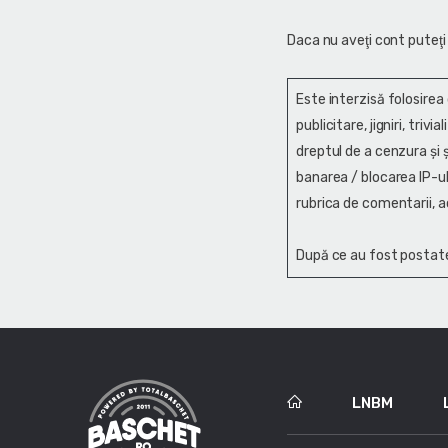
Daca nu aveţi cont puteţi
Este interzisă folosirea
publicitare, jigniri, trivi
dreptul de a cenzura și ş
banarea / blocarea IP-ul
rubrica de comentarii, a
După ce au fost postate
LNBM