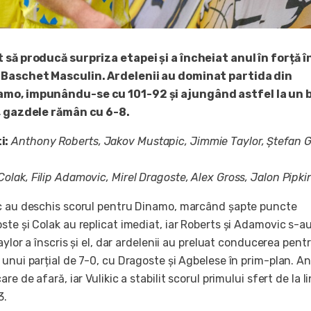
 să producă surpriza etapei și a încheiat anul în forță î
 Baschet Masculin. Ardelenii au dominat partida din
amo, impunându-se cu 101-92 și ajungând astfel la un b
e, gazdele rămân cu 6-8.
i:
Anthony Roberts, Jakov Mustapic, Jimmie Taylor, Ștefan G
olak, Filip Adamovic, Mirel Dragoste, Alex Gross, Jalon Pipki
c au deschis scorul pentru Dinamo, marcând șapte puncte
te și Colak au replicat imediat, iar Roberts și Adamovic s-a
aylor a înscris și el, dar ardelenii au preluat conducerea pent
 unui parțial de 7-0, cu Dragoste și Agbelese în prim-plan. 
re de afară, iar Vulikic a stabilit scorul primului sfert de la li
3.