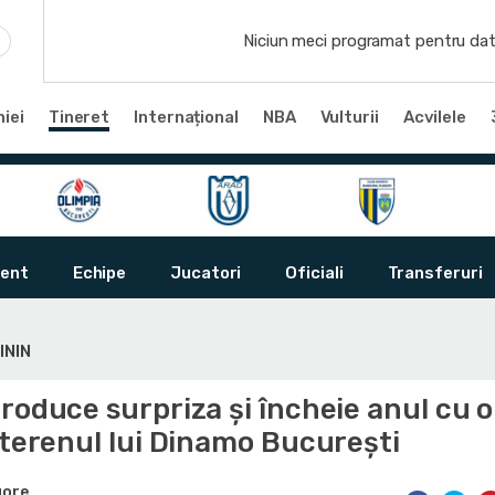
Niciun meci programat pentru dat
iei
Tineret
Internațional
NBA
Vulturii
Acvilele
ent
Echipe
Jucatori
Oficiali
Transferuri
ININ
roduce surpriza și încheie anul cu o
 terenul lui Dinamo București
gore