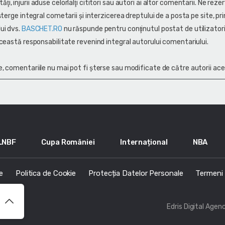
alităţi, injurii aduse celorlalţi cititori sau autori ai altor comentarii. Ne rez
terge integral cometarii și interzicerea dreptului de a posta pe site, pri
ui dvs.
BASCHET.RO
nu răspunde pentru conţinutul postat de utilizatori
ceastă responsabilitate revenind integral autorului comentariului.
, comentariile nu mai pot fi șterse sau modificate de către autorii ace
LNBF
Cupa României
Internațional
NBA
e
Politica de Cookie
Protecția Datelor Personale
Termeni s
Edris Digital Agen