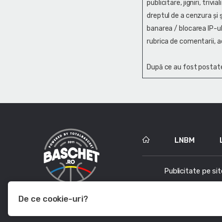
publicitare, jigniri, trivi
dreptul de a cenzura și ş
banarea / blocarea IP-ul
rubrica de comentarii, a
După ce au fost postate
LNBM
Publicitate pe sit
De ce cookie-uri?
Le utilizam pentru a optimiza functionalitatea site-ului web, a