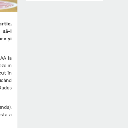
rtie,
 să-l
re și
CAA la
eze în
cut în
jucând
 Rades
anda),
esta a