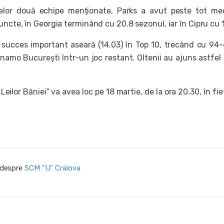
elor două echipe menționate, Parks a avut peste tot me
uncte, în Georgia terminând cu 20.8 sezonul, iar în Cipru cu 
 succes important aseară (14.03) în Top 10, trecând cu 94
namo București într-un joc restant. Oltenii au ajuns astfel 
eilor Băniei” va avea loc pe 18 martie, de la ora 20.30, în fief
i despre
SCM "U" Craiova