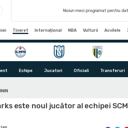
Niciun meci programat pentru dat
iei
Tineret
Internațional
NBA
Vulturii
Acvilele
ent
Echipe
Jucatori
Oficiali
Transferuri
ININ
ks este noul jucător al echipei SCM
tian