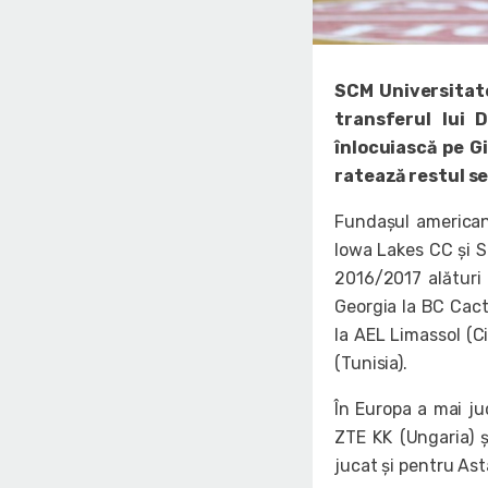
SCM Universitate
transferul lui 
înlocuiască pe G
ratează restul s
Fundașul american 
Iowa Lakes CC și S
2016/2017 alături 
Georgia la BC Cactu
la AEL Limassol (C
(Tunisia).
În Europa a mai juc
ZTE KK (Ungaria) ș
jucat și pentru Ast