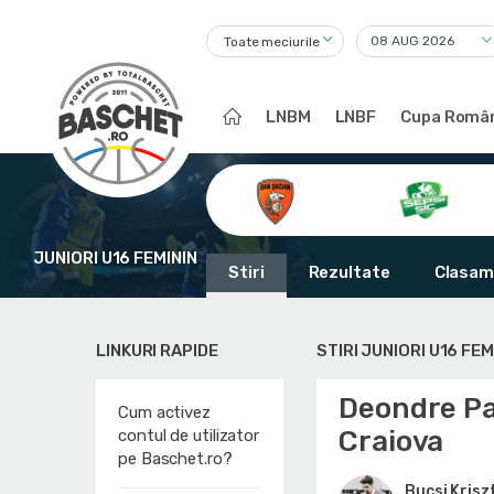
Toate meciurile
LNBM
LNBF
Cupa Român
JUNIORI U16 FEMININ
Stiri
Rezultate
Clasam
LINKURI RAPIDE
STIRI JUNIORI U16 FEM
Deondre Par
Cum activez
Craiova
contul de utilizator
pe Baschet.ro?
Bucsi Krisz