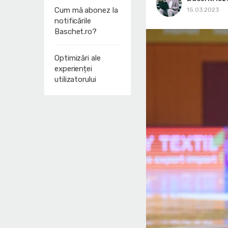
Cum mă abonez la
15.03.2023
notificările
Baschet.ro?
Optimizări ale
experienței
utilizatorului