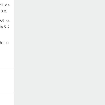
dii de
18.8.
-69 pe
la 5-7
ul lui