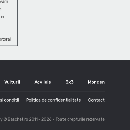
ervăm
n
 în
stora!
Vulturii
Acvilele
3x3
Monden
i conditii
Politica de confidentialitate
Contact
cy
© Baschet.ro 2011 - 2026 - Toate drepturile rezervate