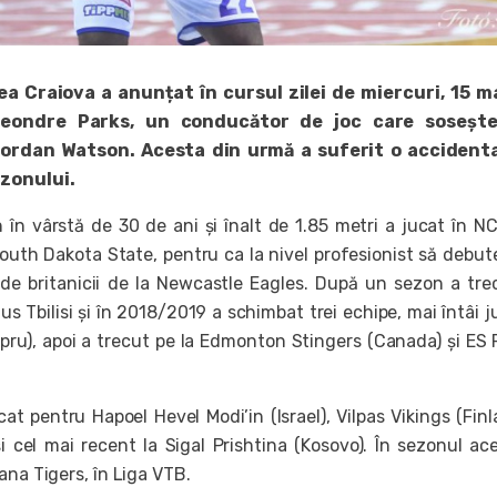
a Craiova a anunțat în cursul zilei de miercuri, 15 ma
Deondre Parks, un conducător de joc care sosește
iordan Watson. Acesta din urmă a suferit o accidenta
ezonului.
în vârstă de 30 de ani și înalt de 1.85 metri a jucat în N
outh Dakota State, pentru ca la nivel profesionist să debut
de britanicii de la Newcastle Eagles. După un sezon a tre
s Tbilisi și în 2018/2019 a schimbat trei echipe, mai întâi 
ipru), apoi a trecut pe la Edmonton Stingers (Canada) și ES
at pentru Hapoel Hevel Modi’in (Israel), Vilpas Vikings (Finl
i cel mai recent la Sigal Prishtina (Kosovo). În sezonul ac
ana Tigers, în Liga VTB.