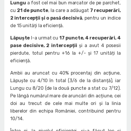
Lungu
a fost cel mai bun marcator de pe parchet,
cu
21 de puncte
, la care a adăugat
7 recuperări,
2 intercepții și o pasă decisivă
, pentru un indice
de 15 unități la eficiență.
Lăpuște
l-a urmat cu
17 puncte, 4 recuperări, 4
pase decisive, 2 intercepții
și a avut 4 posesii
pierdute, totul pentru +16 la +/- și 17 unități la
eficiență.
Ambii au aruncat cu 40% procentaj din acțiune,
Lăpuște cu 4/10 în total (3/6 de la distanță), iar
Lungu cu 8/20 (de la două puncte a stat cu 7/12).
Pe lângă numărul mare de aruncări din acțiune, cei
doi au trecut de cele mai multe ori și la linia
liberelor din echipa României, contribuind pentru
10/14.
Între ei, la nivelul eficienței, și-a făcut loc și