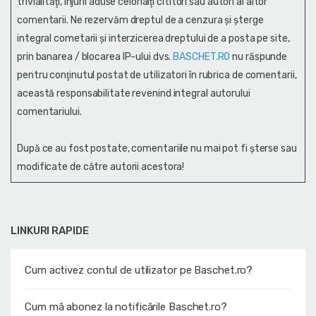
trivialităţi, injurii aduse celorlalţi cititori sau autori ai altor
comentarii. Ne rezervăm dreptul de a cenzura și şterge
integral cometarii și interzicerea dreptului de a posta pe site,
prin banarea / blocarea IP-ului dvs.
BASCHET.RO
nu răspunde
pentru conţinutul postat de utilizatori în rubrica de comentarii,
această responsabilitate revenind integral autorului
comentariului.
După ce au fost postate, comentariile nu mai pot fi șterse sau
modificate de către autorii acestora!
LINKURI RAPIDE
Cum activez contul de utilizator pe Baschet.ro?
Cum mă abonez la notificările Baschet.ro?