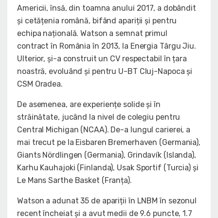
Americii, însă, din toamna anului 2017, a dobândit
și cetățenia română, bifând apariții și pentru
echipa națională. Watson a semnat primul
contract în România în 2013, la Energia Târgu Jiu.
Ulterior, și-a construit un CV respectabil în țara
noastră, evoluând și pentru U-BT Cluj-Napoca și
CSM Oradea.
De asemenea, are experiențe solide și în
străinătate, jucând la nivel de colegiu pentru
Central Michigan (NCAA). De-a lungul carierei, a
mai trecut pe la Eisbaren Bremerhaven (Germania),
Giants Nördlingen (Germania), Grindavík (Islanda),
Karhu Kauhajoki (Finlanda), Usak Sportif (Turcia) și
Le Mans Sarthe Basket (Franța).
Watson a adunat 35 de apariții în LNBM în sezonul
recent încheiat și a avut medii de 9.6 puncte, 1.7