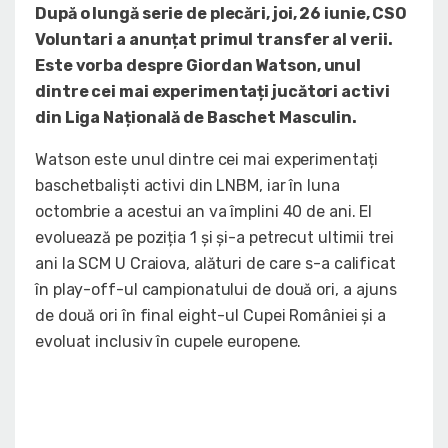
După o lungă serie de plecări, joi, 26 iunie, CSO
Voluntari a anunțat primul transfer al verii.
Este vorba despre Giordan Watson, unul
dintre cei mai experimentați jucători activi
din Liga Națională de Baschet Masculin.
Watson este unul dintre cei mai experimentați
baschetbaliști activi din LNBM, iar în luna
octombrie a acestui an va împlini 40 de ani. El
evoluează pe poziția 1 și și-a petrecut ultimii trei
ani la SCM U Craiova, alături de care s-a calificat
în play-off-ul campionatului de două ori, a ajuns
de două ori în final eight-ul Cupei României și a
evoluat inclusiv în cupele europene.