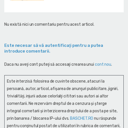
Nu există nici un comentariu pentru acest articol.
Este necesar să vă autentificaţi pentru a putea
introduce comentarii.
Daca nu aveţi cont puteţi să accesaţi crearea unui
cont nou
.
Este interzisă folosirea de cuvinte obscene, atacuri la
persoană, autor, articol, afişarea de anunţuri publicitare, jigniri,
trivialităţi, injurii aduse celorlalţi cititori sau autori ai altor
comentarii. Ne rezervăm dreptul de a cenzura și şterge
integral cometarii și interzicerea dreptului de a posta pe site,
prin banarea / blocarea IP-ului dvs.
BASCHET.RO
nu răspunde
pentru conţinutul postat de utilizatori în rubrica de comentarii,