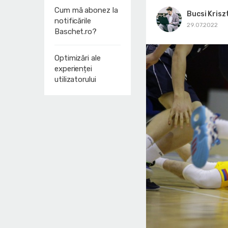
Cum mă abonez la
Bucsi Krisz
notificările
29.07.2022
Baschet.ro?
Optimizări ale
experienței
utilizatorului