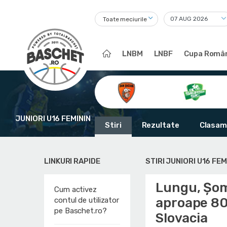
Toate meciurile
LNBM
LNBF
Cupa Român
JUNIORI U16 FEMININ
Stiri
Rezultate
Clasam
LINKURI RAPIDE
STIRI JUNIORI U16 FEM
Lungu, Șom
Cum activez
aproape 80
contul de utilizator
pe Baschet.ro?
Slovacia