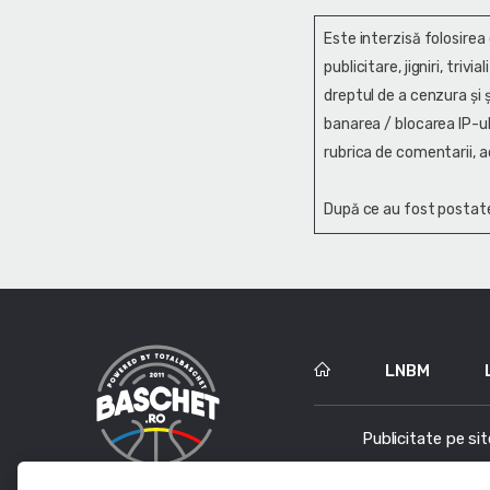
Este interzisă folosirea
publicitare, jigniri, trivi
dreptul de a cenzura și ş
banarea / blocarea IP-ul
rubrica de comentarii, a
După ce au fost postate
LNBM
Publicitate pe sit