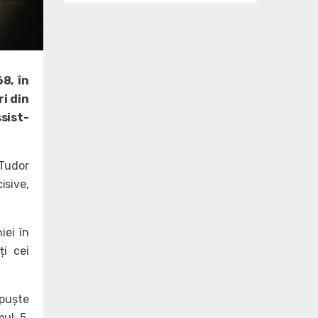
8, în
ri din
sist-
 Tudor
sive,
iei în
ți cei
ăpuște
mul 5,