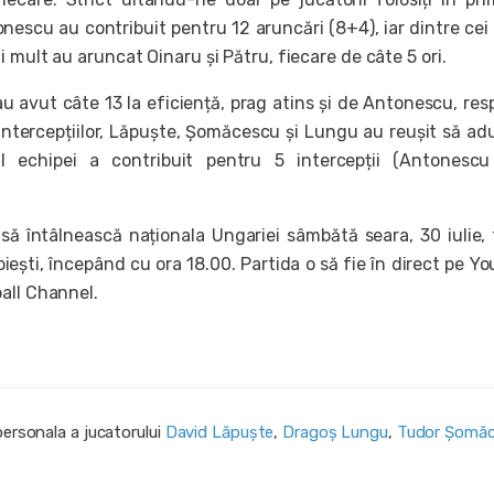
escu au contribuit pentru 12 aruncări (8+4), iar dintre cei 
 mult au aruncat Oinaru și Pătru, fiecare de câte 5 ori.
u avut câte 13 la eficiență, prag atins și de Antonescu, res
 intercepțiilor, Lăpuște, Șomăcescu și Lungu au reușit să ad
ul echipei a contribuit pentru 5 intercepții (Antonesc
 întâlnească naționala Ungariei sâmbătă seara, 30 iulie, 
oiești, începând cu ora 18.00. Partida o să fie în direct pe Y
all Channel.
personala a jucatorului
David Lăpuște
,
Dragoș Lungu
,
Tudor Șomă