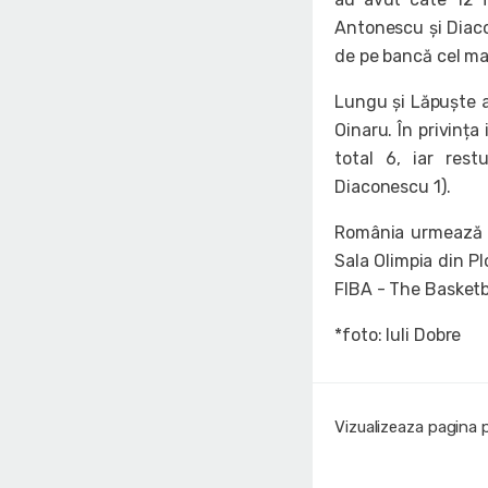
Antonescu și Diacon
de pe bancă cel mai
Lungu și Lăpuște a
Oinaru. În privința
total 6, iar rest
Diaconescu 1).
România urmează să
Sala Olimpia din Pl
FIBA - The Basketb
*foto: Iuli Dobre
Vizualizeaza pagina 