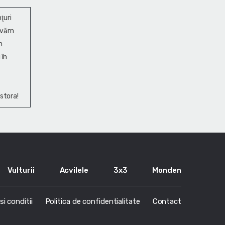
ţuri
ervăm
n
 în
stora!
Vulturii
Acvilele
3x3
Monden
i conditii
Politica de confidentialitate
Contact