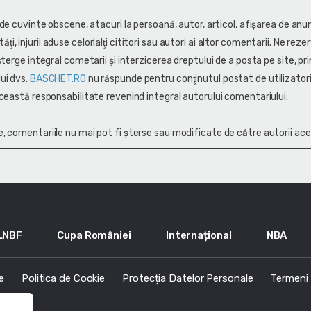
 de cuvinte obscene, atacuri la persoană, autor, articol, afişarea de anun
alităţi, injurii aduse celorlalţi cititori sau autori ai altor comentarii. Ne rez
terge integral cometarii și interzicerea dreptului de a posta pe site, pri
ui dvs.
BASCHET.RO
nu răspunde pentru conţinutul postat de utilizatori
ceastă responsabilitate revenind integral autorului comentariului.
, comentariile nu mai pot fi șterse sau modificate de către autorii ace
LNBF
Cupa României
Internațional
NBA
e
Politica de Cookie
Protecția Datelor Personale
Termeni s