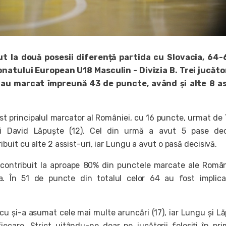
t la două posesii diferență partida cu Slovacia, 64-6
natului European U18 Masculin - Divizia B. Trei jucăto
or au marcat împreună 43 de puncte, având și alte 8 as
t principalul marcator al României, cu 16 puncte, urmat de
i David Lăpuște (12). Cel din urmă a avut 5 pase deci
uit cu alte 2 assist-uri, iar Lungu a avut o pasă decisivă.
u contribuit la aproape 80% din punctele marcate ale Român
a. În 51 de puncte din totalul celor 64 au fost implica
u și-a asumat cele mai multe aruncări (17), iar Lungu și L
ecare. Strict uitându-ne doar pe jucătorii folosiți în pri