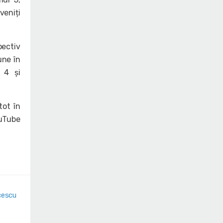
veniți
pectiv
une în
u 4 și
tot în
ouTube
cescu