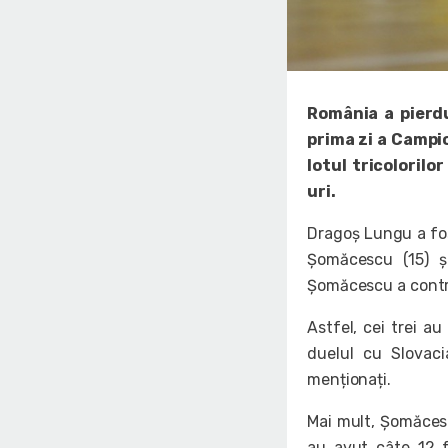
România a pierdu
prima zi a Campio
lotul tricoloril
uri.
Dragoș Lungu a fos
Șomăcescu (15) ș
Șomăcescu a contrib
Astfel, cei trei a
duelul cu Slovaci
menționați.
Mai mult, Șomăcesc
au avut câte 12 fi