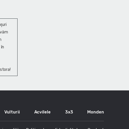
ţuri
ervăm
n
 în
stora!
Vulturii
Acvilele
3x3
Monden