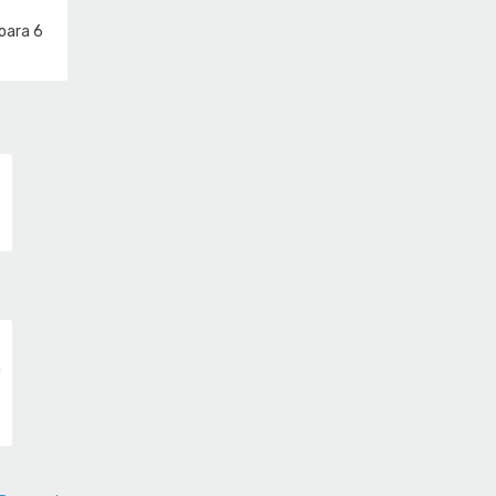
șoara 6
m