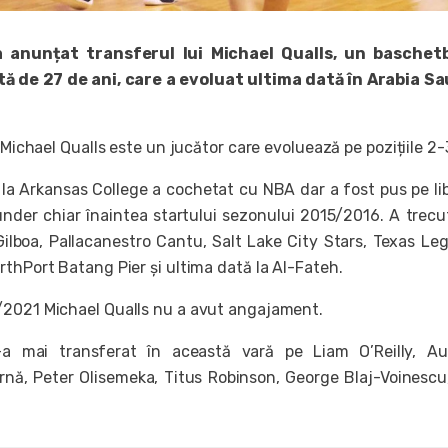
 anunțat transferul lui Michael Qualls, un baschetb
ă de 27 de ani, care a evoluat ultima dată în Arabia S
, Michael Qualls este un jucător care evoluează pe pozițiile 2-
 la Arkansas College a cochetat cu NBA dar a fost pus pe li
der chiar înaintea startului sezonului 2015/2016. A trecu
 Gilboa, Pallacanestro Cantu, Salt Lake City Stars, Texas Le
rthPort Batang Pier și ultima dată la Al-Fateh.
/2021 Michael Qualls nu a avut angajament.
a mai transferat în această vară pe Liam O’Reilly, Aur
îrnă, Peter Olisemeka, Titus Robinson, George Blaj-Voinescu