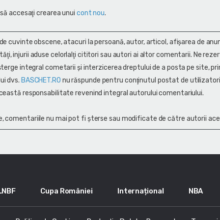
 să accesaţi crearea unui
cont nou
.
 de cuvinte obscene, atacuri la persoană, autor, articol, afişarea de anun
alităţi, injurii aduse celorlalţi cititori sau autori ai altor comentarii. Ne rez
terge integral cometarii și interzicerea dreptului de a posta pe site, pri
ui dvs.
BASCHET.RO
nu răspunde pentru conţinutul postat de utilizatori
ceastă responsabilitate revenind integral autorului comentariului.
, comentariile nu mai pot fi șterse sau modificate de către autorii ace
LNBF
Cupa României
Internațional
NBA