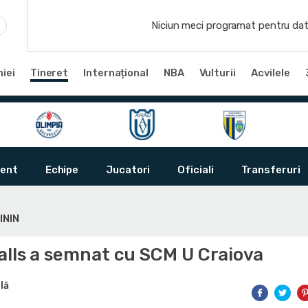
Niciun meci programat pentru dat
iei
Tineret
Internațional
NBA
Vulturii
Acvilele
ent
Echipe
Jucatori
Oficiali
Transferuri
ININ
alls a semnat cu SCM U Craiova
lă