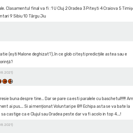
le. Clasamentul final va fi : 1 U Cluj 2 Oradea 3 Pitești 4 Craiova 5 Timi
tari 9 Sibiu 10 Târgu Jiu
atie (ești Malone deghizat?), în ce glob citești predicțiile astea sau e
orință?
.08.2021)
sie buna despre tine... Dar se pare ca esti paralele cu baschetul!!!!!! A
nt ai pus.... Si ai menționat Voluntari pe 8!!! Echipa asta se va bate la
 sa castige ca e Clujul sau Oradea peste dar va fi acolo in top 4....!
.08.2021)