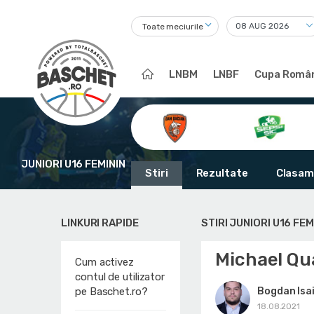
Toate meciurile
LNBM
LNBF
Cupa Român
JUNIORI U16 FEMININ
Stiri
Rezultate
Clasam
LINKURI RAPIDE
STIRI JUNIORI U16 FEM
Michael Qu
Cum activez
contul de utilizator
Bogdan Isai
pe Baschet.ro?
18.08.2021