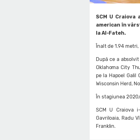
SCM U Craiova a
american în vârst
la Al-Fateh.
Înalt de 1.94 metri
După ce a absolvit
Oklahoma City Thun
pe la Hapoel Galil
Wisconsin Herd, No
În stagiunea 2020
SCM U Craiova i-
Gavriloaia, Radu V
Franklin.