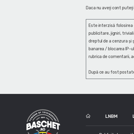
Daca nu aveţi cont puteţi
Este interzisă folosirea
publicitare, jigniri, trivi
dreptul de a cenzura și ş
banarea / blocarea IP-ul
rubrica de comentarii, a
După ce au fost postate
LNBM