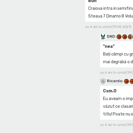
Bun
Craiova intra in semifina
Steaua 7 Dinamo 8 Volun
cu 4 ani în urmă (19.08.2021)
DND
:
"nea"
Bați câmpi cu gr
mai degrabă o d
cu 4 ani în urmă (19
Ricardo
:
Csm.O
Eu aveam o impre
văzut ce clasame
titlu! Poate nu o
cu 4 ani în urmă (19