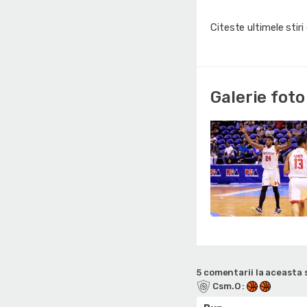
Citeste ultimele stir
Galerie foto
5 comentarii la aceasta s
Csm.O
: