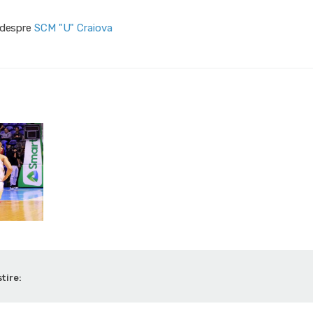
i despre
SCM "U" Craiova
tire: