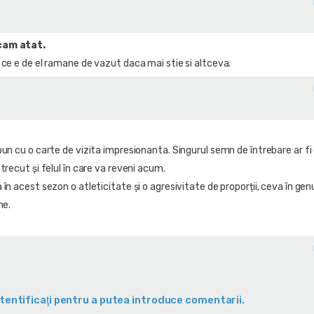
cam atat.
 ce e de el ramane de vazut daca mai stie si altceva.
un cu o carte de vizita impresionanta. Singurul semn de întrebare ar fi
trecut și felul în care va reveni acum.
în acest sezon o atleticitate și o agresivitate de proporții, ceva în gen
ne.
tentificaţi pentru a putea introduce comentarii.