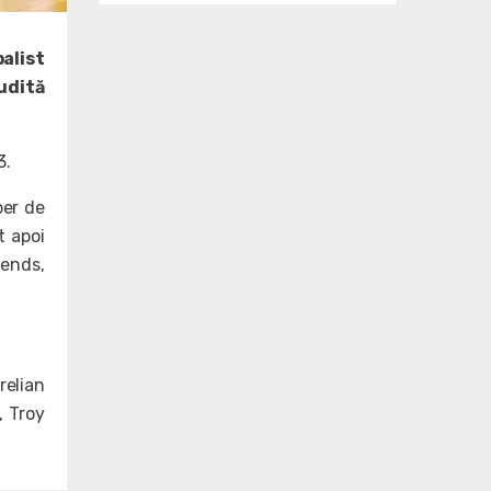
alist
audită
3.
ber de
t apoi
gends,
elian
, Troy