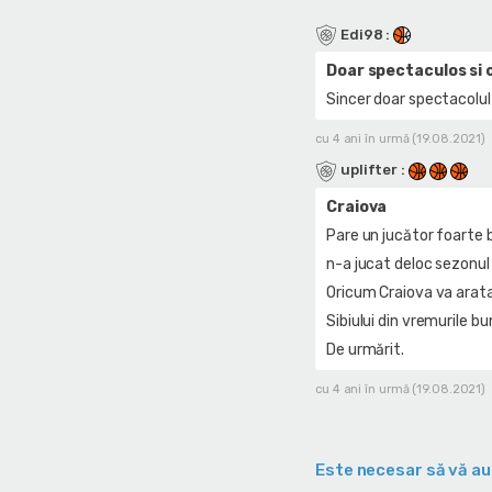
Edi98
:
Doar spectaculos si 
Sincer doar spectacolul
cu 4 ani în urmă (19.08.2021)
uplifter
:
Craiova
Pare un jucător foarte b
n-a jucat deloc sezonul 
Oricum Craiova va arata 
Sibiului din vremurile bu
De urmărit.
cu 4 ani în urmă (19.08.2021)
Este necesar să vă au