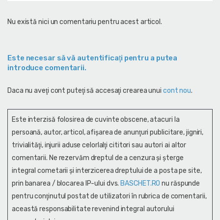
Nu există nici un comentariu pentru acest articol.
Este necesar să vă autentificaţi pentru a putea
introduce comentarii.
Daca nu aveţi cont puteţi să accesaţi crearea unui
cont nou
.
Este interzisă folosirea de cuvinte obscene, atacuri la
persoană, autor, articol, afişarea de anunţuri publicitare, jigniri,
trivialităţi, injurii aduse celorlalţi cititori sau autori ai altor
comentarii. Ne rezervăm dreptul de a cenzura și şterge
integral cometarii și interzicerea dreptului de a posta pe site,
prin banarea / blocarea IP-ului dvs.
BASCHET.RO
nu răspunde
pentru conţinutul postat de utilizatori în rubrica de comentarii,
această responsabilitate revenind integral autorului