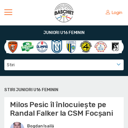
Login
JUNIORI U16 FEMININ
Stiri
STIRI JUNIORI U16 FEMININ
Milos Pesic îl înlocuiește pe
Randal Falker la CSM Focșani
Bogdan Isailă