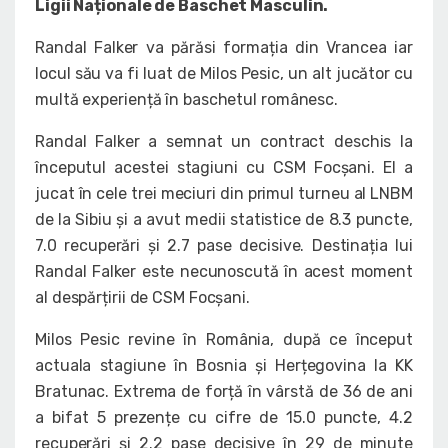
Ligii Naționale de Baschet Masculin.
Randal Falker va părăsi formația din Vrancea iar
locul său va fi luat de Milos Pesic, un alt jucător cu
multă experiență în baschetul românesc.
Randal Falker a semnat un contract deschis la
începutul acestei stagiuni cu CSM Focșani. El a
jucat în cele trei meciuri din primul turneu al LNBM
de la Sibiu și a avut medii statistice de 8.3 puncte,
7.0 recuperări și 2.7 pase decisive. Destinația lui
Randal Falker este necunoscută în acest moment
al despărțirii de CSM Focșani.
Milos Pesic revine în România, după ce început
actuala stagiune în Bosnia și Herțegovina la KK
Bratunac. Extrema de forță în vârstă de 36 de ani
a bifat 5 prezențe cu cifre de 15.0 puncte, 4.2
recuperări și 2.2 pase decisive în 29 de minute