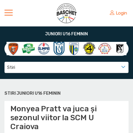
Login
JUNIORI U16 FEMININ
Stiri
STIRI JUNIORI U16 FEMININ
Monyea Pratt va juca și
sezonul viitor la SCM U
Craiova