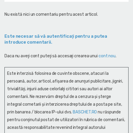
Nu există nici un comentariu pentru acest articol.
Este necesar să vă autentificaţi pentru a putea
introduce comentarii.
Daca nu aveţi cont puteţi să accesaţi crearea unui
cont nou
.
Este interzisă folosirea de cuvinte obscene, atacuri la
persoană, autor, articol, afişarea de anunţuri publicitare, jigniri,
trivialităţi, injurii aduse celorlalţi cititori sau autori ai altor
comentarii. Ne rezervăm dreptul de a cenzura și şterge
integral cometarii și interzicerea dreptului de a posta pe site,
prin banarea / blocarea IP-ului dvs.
BASCHET.RO
nu răspunde
pentru conţinutul postat de utilizatori în rubrica de comentarii,
această responsabilitate revenind integral autorului