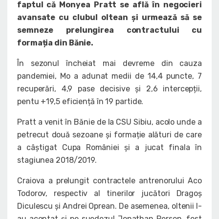
faptul că Monyea Pratt se află în negocieri
avansate cu clubul oltean și urmează să se
semneze prelungirea contractului cu
formația din Bănie.
În sezonul încheiat mai devreme din cauza
pandemiei, Mo a adunat medii de 14,4 puncte, 7
recuperări, 4,9 pase decisive și 2,6 intercepții,
pentu +19,5 eficiență în 19 partide.
Pratt a venit în Bănie de la CSU Sibiu, acolo unde a
petrecut două sezoane și formație alături de care
a câștigat Cupa României și a jucat finala în
stagiunea 2018/2019.
Craiova a prelungit contractele antrenorului Aco
Todorov, respectiv al tinerilor jucători Dragoș
Diculescu și Andrei Oprean. De asemenea, oltenii l-
au acontat și pe suedezul Jonathan Person, fost