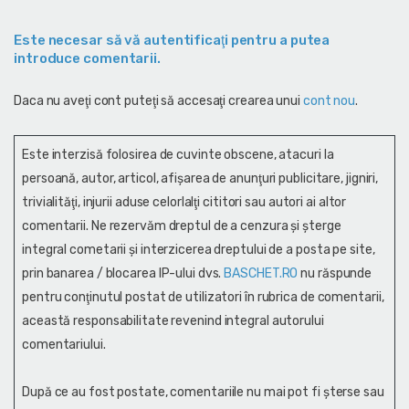
Este necesar să vă autentificaţi pentru a putea
introduce comentarii.
Daca nu aveţi cont puteţi să accesaţi crearea unui
cont nou
.
Este interzisă folosirea de cuvinte obscene, atacuri la
persoană, autor, articol, afişarea de anunţuri publicitare, jigniri,
trivialităţi, injurii aduse celorlalţi cititori sau autori ai altor
comentarii. Ne rezervăm dreptul de a cenzura și şterge
integral cometarii și interzicerea dreptului de a posta pe site,
prin banarea / blocarea IP-ului dvs.
BASCHET.RO
nu răspunde
pentru conţinutul postat de utilizatori în rubrica de comentarii,
această responsabilitate revenind integral autorului
comentariului.
După ce au fost postate, comentariile nu mai pot fi șterse sau