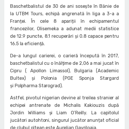
Baschetbalistul de 30 de ani sosește în Bănie de
la UTBM Tours, echipă angrenată în liga a 3-a a
Franței. În cele 8 apariții în echipamentul
francezilor, Olisemeka a adunat medii statistice
de 12.9 puncte, 8.1 recuperări și 0.8 capace pentru
16.5 la eficiență.
De-a lungul carierei, o carieră începută în 2017,
baschetbalistul cu o înălțime de 2,06 a mai jucat în
Cipru ( Apollon Limassol), Bulgaria (Academic
Bultex) și Polonia (PGE Sponja Stargard
și Polpharma Starograd).
Astfel, pivotul nigerian devine al treilea stranier al
echipei antrenate de Michalis Kakiouzis după
Jordin Williams și Liam O’Reilly. La capitolul
jucători autohtoni, singurul jucător anunțat oficial
de clubul oltean este Aurelian Gavriloaia.