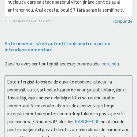
nucleu cu care sa atace sezonul viitor, ținând cont că au și
antrenor nou. Anul acesta, locul 6 7 fără șanse la semifinale.
Raspunde
cu 5 ani în urmă (24.07.2021)
Este necesar să vă autentificaţi pentru a putea
introduce comentarii.
Daca nu aveţi cont puteţi să accesaţi crearea unui
cont nou
.
Este interzisă folosirea de cuvinte obscene, atacuri la
persoană, autor, articol, afişarea de anunţuri publicitare, jigniri,
trivialităţi, injurii aduse celorlalţi cititori sau autori ai altor
comentarii. Ne rezervăm dreptul de a cenzura și şterge
integral cometarii și interzicerea dreptului de a posta pe site,
prin banarea / blocarea IP-ului dvs.
BASCHET.RO
nu răspunde
pentru conţinutul postat de utilizatori în rubrica de comentarii,