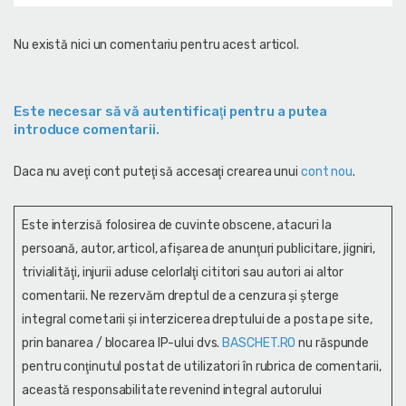
Nu există nici un comentariu pentru acest articol.
Este necesar să vă autentificaţi pentru a putea
introduce comentarii.
Daca nu aveţi cont puteţi să accesaţi crearea unui
cont nou
.
Este interzisă folosirea de cuvinte obscene, atacuri la
persoană, autor, articol, afişarea de anunţuri publicitare, jigniri,
trivialităţi, injurii aduse celorlalţi cititori sau autori ai altor
comentarii. Ne rezervăm dreptul de a cenzura și şterge
integral cometarii și interzicerea dreptului de a posta pe site,
prin banarea / blocarea IP-ului dvs.
BASCHET.RO
nu răspunde
pentru conţinutul postat de utilizatori în rubrica de comentarii,
această responsabilitate revenind integral autorului