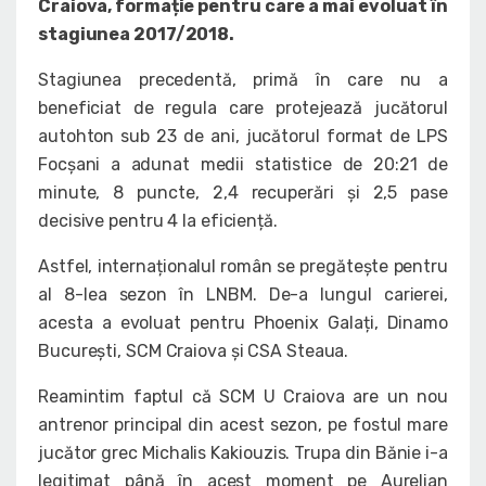
Craiova, formație pentru care a mai evoluat în
stagiunea 2017/2018.
Stagiunea precedentă, primă în care nu a
beneficiat de regula care protejează jucătorul
autohton sub 23 de ani, jucătorul format de LPS
Focșani a adunat medii statistice de 20:21 de
minute, 8 puncte, 2,4 recuperări și 2,5 pase
decisive pentru 4 la eficiență.
Astfel, internaționalul român se pregătește pentru
al 8-lea sezon în LNBM. De-a lungul carierei,
acesta a evoluat pentru Phoenix Galați, Dinamo
București, SCM Craiova și CSA Steaua.
Reamintim faptul că SCM U Craiova are un nou
antrenor principal din acest sezon, pe fostul mare
jucător grec Michalis Kakiouzis. Trupa din Bănie i-a
legitimat până în acest moment pe Aurelian