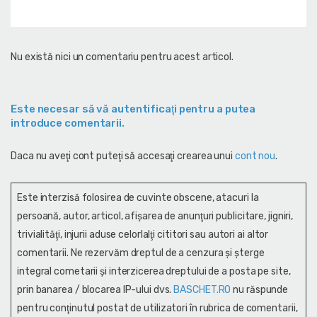
Nu există nici un comentariu pentru acest articol.
Este necesar să vă autentificaţi pentru a putea
introduce comentarii.
Daca nu aveţi cont puteţi să accesaţi crearea unui
cont nou
.
Este interzisă folosirea de cuvinte obscene, atacuri la
persoană, autor, articol, afişarea de anunţuri publicitare, jigniri,
trivialităţi, injurii aduse celorlalţi cititori sau autori ai altor
comentarii. Ne rezervăm dreptul de a cenzura și şterge
integral cometarii și interzicerea dreptului de a posta pe site,
prin banarea / blocarea IP-ului dvs.
BASCHET.RO
nu răspunde
pentru conţinutul postat de utilizatori în rubrica de comentarii,