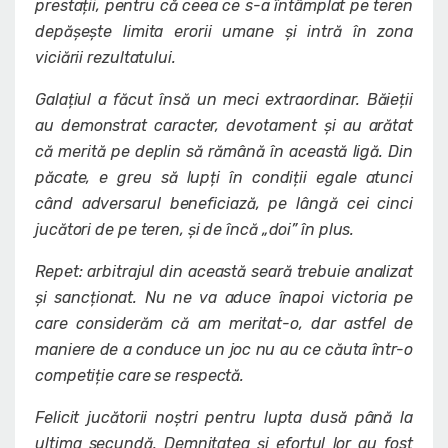
prestații, pentru că ceea ce s-a întâmplat pe teren
depășește limita erorii umane și intră în zona
viciării rezultatului.
Galațiul a făcut însă un meci extraordinar. Băieții
au demonstrat caracter, devotament și au arătat
că merită pe deplin să rămână în această ligă. Din
păcate, e greu să lupți în condiții egale atunci
când adversarul beneficiază, pe lângă cei cinci
jucători de pe teren, și de încă „doi” în plus.
Repet: arbitrajul din această seară trebuie analizat
și sancționat. Nu ne va aduce înapoi victoria pe
care considerăm că am meritat-o, dar astfel de
maniere de a conduce un joc nu au ce căuta într-o
competiție care se respectă.
Felicit jucătorii noștri pentru lupta dusă până la
ultima secundă. Demnitatea și efortul lor au fost