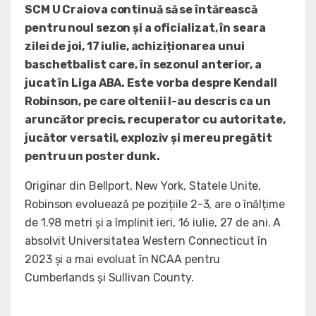
SCM U Craiova continuă să se întărească
pentru noul sezon și a oficializat, în seara
zilei de joi, 17 iulie, achiziționarea unui
baschetbalist care, în sezonul anterior, a
jucat în Liga ABA. Este vorba despre Kendall
Robinson, pe care oltenii l-au descris ca un
aruncător precis, recuperator cu autoritate,
jucător versatil, exploziv și mereu pregătit
pentru un poster dunk.
Originar din Bellport, New York, Statele Unite,
Robinson evoluează pe pozițiile 2-3, are o înălțime
de 1.98 metri și a împlinit ieri, 16 iulie, 27 de ani. A
absolvit Universitatea Western Connecticut în
2023 și a mai evoluat în NCAA pentru
Cumberlands și Sullivan County.