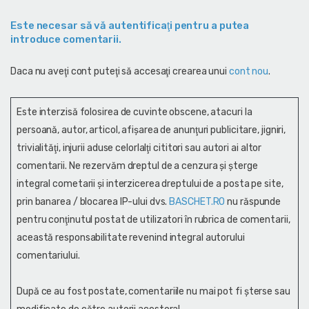
Este necesar să vă autentificaţi pentru a putea
introduce comentarii.
Daca nu aveţi cont puteţi să accesaţi crearea unui
cont nou
.
Este interzisă folosirea de cuvinte obscene, atacuri la
persoană, autor, articol, afişarea de anunţuri publicitare, jigniri,
trivialităţi, injurii aduse celorlalţi cititori sau autori ai altor
comentarii. Ne rezervăm dreptul de a cenzura și şterge
integral cometarii și interzicerea dreptului de a posta pe site,
prin banarea / blocarea IP-ului dvs.
BASCHET.RO
nu răspunde
pentru conţinutul postat de utilizatori în rubrica de comentarii,
această responsabilitate revenind integral autorului
comentariului.
După ce au fost postate, comentariile nu mai pot fi șterse sau