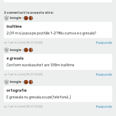
3 comentarii la aceasta stire:
boogie
:
inaltime
2,09 m si joaca pe pozitiile 1-2?!!Nu cumva e o gresala?
Raspunde
cu 1 an în urmă (18.07.2025)
boogie
:
e gresala
Conform eurobaschet are 1,98m inaltime
Raspunde
cu 1 an în urmă (18.07.2025)
boogie
:
ortografie
E greseala nu gresala,scuze(telefonul..)
Raspunde
cu 1 an în urmă (18.07.2025)