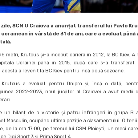
 zile, SCM U Craiova a anunțat transferul lui Pavlo Kr
 ucrainean în vârstă de 31 de ani, care a evoluat până
tală.
96 metri, Krutous și-a început cariera în 2012, la BC Kiev. A
apitala Ucrainei până în 2015, după care s-a transferat
, acesta a revenit la BC Kiev pentru încă două sezoane.
i, Krutous a evoluat pentru Dnipro și, încă o dată, pen
agiunea 2022-2023, noul jucător al Craiovei a avut medii 
erări.
 un bilanț de o victorie și patru înfrângeri în grupa B a
et Masculin, ocupând ultima poziție a clasamentului. Oltenii
e, de la ora 17:00, pe terenul lui CSM Ploiești, un meci care
 pe Digi Sport 3 și Prima Sport 4.