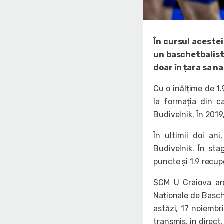
În cursul acestei
un baschetbalist
doar în țara sa na
Cu o înălțime de 1.
la formația din c
Budivelnik. În 2019
În ultimii doi an
Budivelnik. În st
puncte și 1.9 recup
SCM U Craiova are
Naționale de Basch
astăzi, 17 noiembri
transmis, în direct,