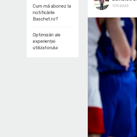
Cum mă abonez la
17.11.2023
notificările
Baschet.ro?
Optimizări ale
experienței
utilizatorului