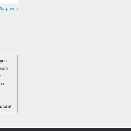
Raspunde
ţuri
ervăm
n
 în
stora!