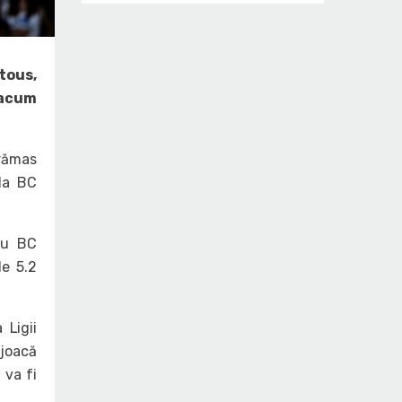
utous,
 acum
 rămas
 la BC
tru BC
de 5.2
 Ligii
 joacă
 va fi