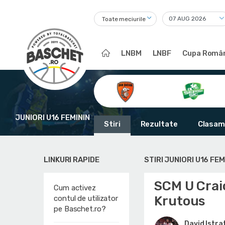
Toate meciurile
LNBM
LNBF
Cupa Român
JUNIORI U16 FEMININ
Stiri
Rezultate
Clasam
LINKURI RAPIDE
STIRI JUNIORI U16 FEM
SCM U Craio
Cum activez
Krutous
contul de utilizator
pe Baschet.ro?
David Istra