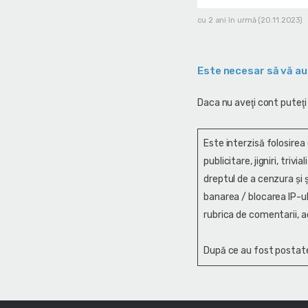
cu 2 ani în urmă (20.11.2023)
Este necesar să vă au
Daca nu aveţi cont puteţi
Este interzisă folosirea
publicitare, jigniri, trivi
dreptul de a cenzura și ş
banarea / blocarea IP-ul
rubrica de comentarii, a
După ce au fost postate