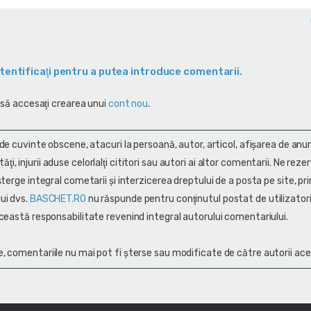
tentificaţi pentru a putea introduce comentarii.
 să accesaţi crearea unui
cont nou
.
 de cuvinte obscene, atacuri la persoană, autor, articol, afişarea de anun
alităţi, injurii aduse celorlalţi cititori sau autori ai altor comentarii. Ne rez
terge integral cometarii și interzicerea dreptului de a posta pe site, pri
ui dvs.
BASCHET.RO
nu răspunde pentru conţinutul postat de utilizatori
ceastă responsabilitate revenind integral autorului comentariului.
, comentariile nu mai pot fi șterse sau modificate de către autorii ace