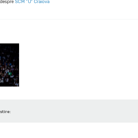
i despre
SCM "U" Craiova
stire: