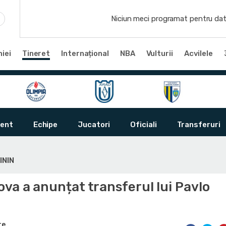
Niciun meci programat pentru dat
iei
Tineret
Internațional
NBA
Vulturii
Acvilele
ent
Echipe
Jucatori
Oficiali
Transferuri
ININ
va a anunțat transferul lui Pavlo
te