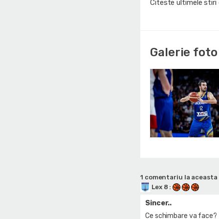
Citeste ultimele stir
Galerie foto
1 comentariu la aceasta 
Lex 8
:
Sincer..
Ce schimbare va face?