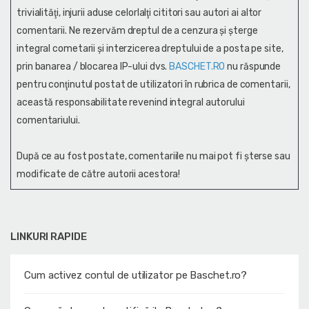
trivialităţi, injurii aduse celorlalţi cititori sau autori ai altor
comentarii. Ne rezervăm dreptul de a cenzura și şterge
integral cometarii și interzicerea dreptului de a posta pe site,
prin banarea / blocarea IP-ului dvs.
BASCHET.RO
nu răspunde
pentru conţinutul postat de utilizatori în rubrica de comentarii,
această responsabilitate revenind integral autorului
comentariului.
După ce au fost postate, comentariile nu mai pot fi șterse sau
modificate de către autorii acestora!
LINKURI RAPIDE
Cum activez contul de utilizator pe Baschet.ro?