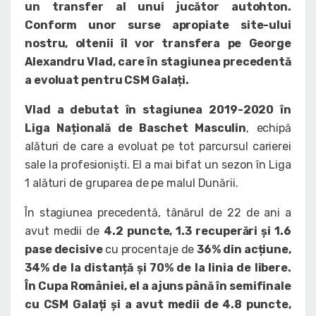
un transfer al unui jucător autohton.
Conform unor surse apropiate site-ului
nostru, oltenii îl vor transfera pe George
Alexandru Vlad, care în stagiunea precedentă
a evoluat pentru CSM Galați.
Vlad a debutat în stagiunea 2019-2020 în
Liga Națională de Baschet Masculin
, echipă
alături de care a evoluat pe tot parcursul carierei
sale la profesioniști. El a mai bifat un sezon în Liga
1 alături de gruparea de pe malul Dunării.
În stagiunea precedentă, tânărul de 22 de ani a
avut medii de
4.2 puncte, 1.3 recuperări și 1.6
pase decisive
cu procentaje de
36% din acțiune,
34% de la distanță și 70% de la linia de libere.
În Cupa României, el a ajuns până în semifinale
cu CSM Galați și a avut medii de 4.8 puncte,