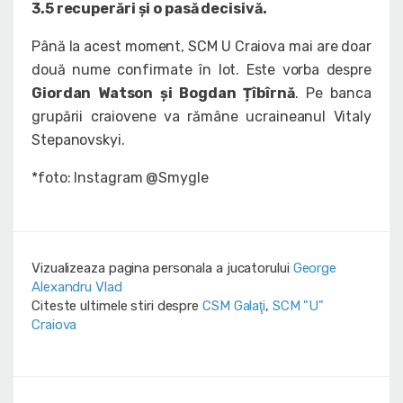
3.5 recuperări și o pasă decisivă.
Până la acest moment, SCM U Craiova mai are doar
două nume confirmate în lot. Este vorba despre
Giordan Watson și Bogdan Țîbîrnă
. Pe banca
grupării craiovene va rămâne ucraineanul Vitaly
Stepanovskyi.
*foto: Instagram @Smygle
Vizualizeaza pagina personala a jucatorului
George
Alexandru Vlad
Citeste ultimele stiri despre
CSM Galaţi
,
SCM "U"
Craiova