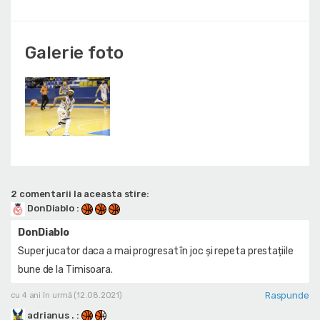
Galerie foto
2 comentarii la aceasta stire:
DonDiablo
:
DonDiablo
Super jucator daca a mai progresat în joc și repeta prestațiile
bune de la Timisoara.
Raspunde
cu 4 ani în urmă (12.08.2021)
adrianus .
: