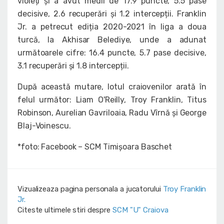
violeți și a avut medii de 17.9 puncte, 5.5 pase
decisive, 2.6 recuperări și 1.2 intercepții. Franklin
Jr. a petrecut ediția 2020-2021 în liga a doua
turcă, la Akhisar Belediye, unde a adunat
următoarele cifre: 16.4 puncte, 5.7 pase decisive,
3.1 recuperări și 1.8 intercepții.
După această mutare, lotul craiovenilor arată în
felul următor: Liam O'Reilly, Troy Franklin, Titus
Robinson, Aurelian Gavriloaia, Radu Vîrnă și George
Blaj-Voinescu.
*foto: Facebook – SCM Timișoara Baschet
Vizualizeaza pagina personala a jucatorului
Troy Franklin
Jr.
Citeste ultimele stiri despre
SCM "U" Craiova