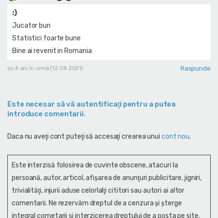
:)
Jucator bun
Statistici foarte bune
Bine ai revenit in Romania
Raspunde
cu 4 ani în urmă (12.08.2021)
Este necesar să vă autentificaţi pentru a putea
introduce comentarii.
Daca nu aveţi cont puteţi să accesaţi crearea unui
cont nou
.
Este interzisă folosirea de cuvinte obscene, atacuri la
persoană, autor, articol, afişarea de anunţuri publicitare, jigniri,
trivialităţi, injurii aduse celorlalţi cititori sau autori ai altor
comentarii. Ne rezervăm dreptul de a cenzura și şterge
integral cometarii și interzicerea dreptului de a posta pe site,