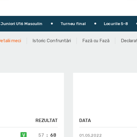
 U16 Masculin
Turneu final
Locurile 5-8
30.
etalii meci
Istoric Confruntări
Fază cu Fază
Declaraț
REZULTAT
DATA
57
:
68
V
01.05.2022