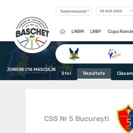
Toate meciurile
LNBM
LNBF
Cupa Român
JUNIORI U16 MASCULIN
Stiri
Rezultate
Clasam
CSS Nr 5 București