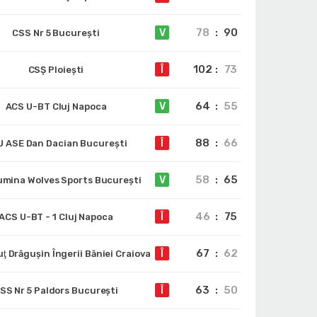
78
:
90
V
CSS Nr 5 București
102
:
73
Î
CSȘ Ploiești
64
:
55
V
ACS U-BT Cluj Napoca
88
:
66
Î
 ASE Dan Dacian București
58
:
65
V
umina Wolves Sports București
46
:
75
Î
ACS U-BT - 1 Cluj Napoca
67
:
62
Î
ţ Drăguşin Îngerii Băniei Craiova
63
:
50
Î
SS Nr 5 Paldors București