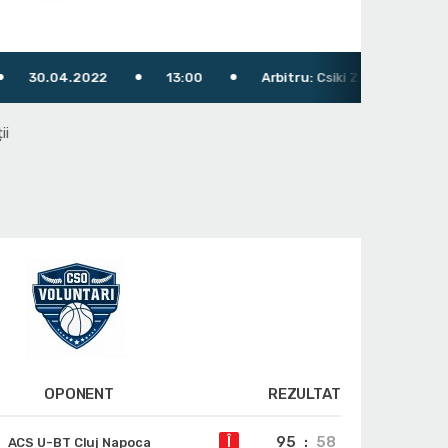
04.2022
13:00
Arbitru: Csiki Zsolt
Arbitri s
ii
OPONENT
REZULTAT
95
:
58
Î
ACS U-BT Cluj Napoca