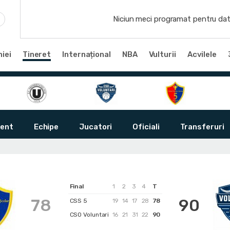
Niciun meci programat pentru dat
iei
Tineret
Internațional
NBA
Vulturii
Acvilele
ent
Echipe
Jucatori
Oficiali
Transferuri
Final
1
2
3
4
T
78
90
CSS 5
19
14
17
28
78
CSO Voluntari
16
21
31
22
90