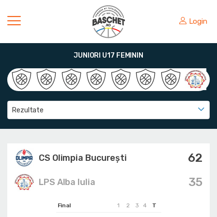
Login
JUNIORI U17 FEMININ
Rezultate
62
CS Olimpia București
35
LPS Alba Iulia
Final
1
2
3
4
T