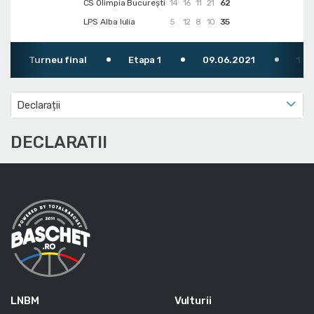
CS Olimpia București
14
16
11
21
62
LPS Alba Iulia
5
12
8
10
35
Turneu final
Etapa 1
09.06.2021
12:30
Declarații
DECLARATII
LNBM
Vulturii